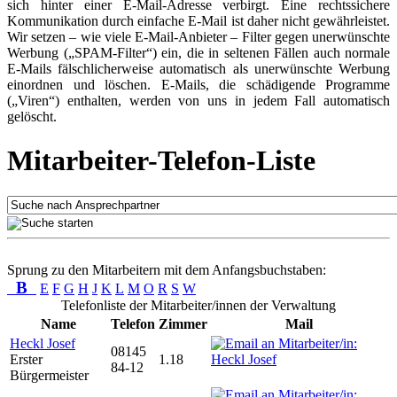
sich hinter einer E-Mail-Adresse verbirgt. Eine rechtssichere
Kommunikation durch einfache E-Mail ist daher nicht gewährleistet.
Wir setzen – wie viele E-Mail-Anbieter – Filter gegen unerwünschte
Werbung („SPAM-Filter“) ein, die in seltenen Fällen auch normale
E-Mails fälschlicherweise automatisch als unerwünschte Werbung
einordnen und löschen. E-Mails, die schädigende Programme
(„Viren“) enthalten, werden von uns in jedem Fall automatisch
gelöscht.
Mitarbeiter-Telefon-Liste
Sprung zu den Mitarbeitern mit dem Anfangsbuchstaben:
B
E
F
G
H
J
K
L
M
O
R
S
W
Telefonliste der Mitarbeiter/innen der Verwaltung
Name
Telefon
Zimmer
Mail
Heckl Josef
08145
Erster
1.18
84-12
Bürgermeister