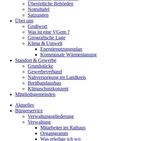
Überörtliche Behörden
Notruftafel
Satzungen
Über uns
Grußwort
Was ist eine VGem ?
Geografische Lage
Klima & Umwelt
Energienutzungsplan
Kommunale Wärmeplanung
Standort & Gewerbe
Grundstücke
Gewerbeverband
Nahversorgung im Landkreis
Breitbandausbau
Klimaschutzkonzept
Mitgliedsgemeinden
Aktuelles
Bürgerservice
Verwaltungsgliederung
Verwaltung
Mitarbeiter im Rathaus
Organigramm
Was erledige ich wo