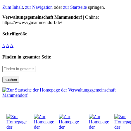
Zum Inhalt
,
zur Navigation
oder
zur Startseite
springen.
Verwaltungsgemeinschaft Mammendorf
| Online:
https://www.vgmammendorf.de/
Schriftgröße
A
A
A
Finden in gesamter Seite
suchen