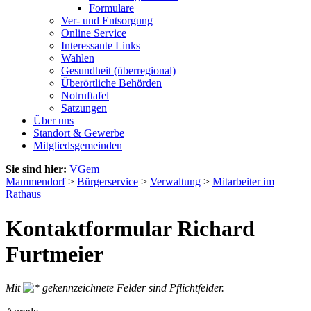
Formulare
Ver- und Entsorgung
Online Service
Interessante Links
Wahlen
Gesundheit (überregional)
Überörtliche Behörden
Notruftafel
Satzungen
Über uns
Standort & Gewerbe
Mitgliedsgemeinden
Sie sind hier:
VGem
Mammendorf
>
Bürgerservice
>
Verwaltung
>
Mitarbeiter im
Rathaus
Kontaktformular Richard
Furtmeier
Mit
gekennzeichnete Felder sind Pflichtfelder.