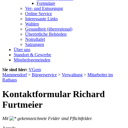
Formulare
Ver- und Entsorgung
Online Service
Interessante Links
Wahlen
Gesundheit (überregional)
Überörtliche Behörden
Notruftafel
Satzungen
Über uns
Standort & Gewerbe
Mitgliedsgemeinden
Sie sind hier:
VGem
Mammendorf
>
Bürgerservice
>
Verwaltung
>
Mitarbeiter im
Rathaus
Kontaktformular Richard
Furtmeier
Mit
gekennzeichnete Felder sind Pflichtfelder.