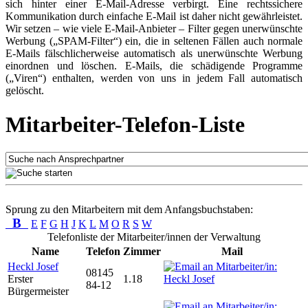
sich hinter einer E-Mail-Adresse verbirgt. Eine rechtssichere
Kommunikation durch einfache E-Mail ist daher nicht gewährleistet.
Wir setzen – wie viele E-Mail-Anbieter – Filter gegen unerwünschte
Werbung („SPAM-Filter“) ein, die in seltenen Fällen auch normale
E-Mails fälschlicherweise automatisch als unerwünschte Werbung
einordnen und löschen. E-Mails, die schädigende Programme
(„Viren“) enthalten, werden von uns in jedem Fall automatisch
gelöscht.
Mitarbeiter-Telefon-Liste
Sprung zu den Mitarbeitern mit dem Anfangsbuchstaben:
B
E
F
G
H
J
K
L
M
O
R
S
W
Telefonliste der Mitarbeiter/innen der Verwaltung
Name
Telefon
Zimmer
Mail
Heckl Josef
08145
Erster
1.18
84-12
Bürgermeister