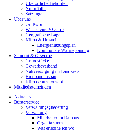
Überörtliche Behörden
Notruftafel
Satzungen
Über uns
Grußwort
Was ist eine VGem ?
Geografische Lage
Klima & Umwelt
Energienutzungsplan
Kommunale Wärmeplanung
Standort & Gewerbe
Grundstücke
Gewerbeverband
Nahversorgung im Landkreis
Breitbandausbau
Klimaschutzkonzept
Mitgliedsgemeinden
Aktuelles
Bürgerservice
Verwaltungsgliederung
Verwaltung
Mitarbeiter im Rathaus
Organigramm
Was erledige ich wo