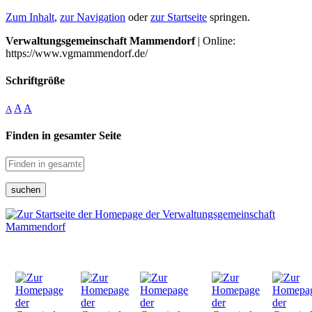
Zum Inhalt
,
zur Navigation
oder
zur Startseite
springen.
Verwaltungsgemeinschaft Mammendorf
| Online:
https://www.vgmammendorf.de/
Schriftgröße
A
A
A
Finden in gesamter Seite
suchen