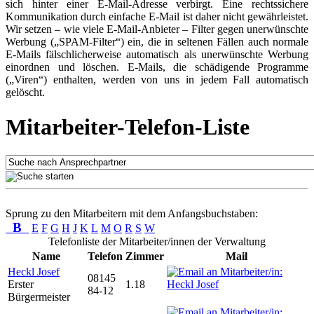
sich hinter einer E-Mail-Adresse verbirgt. Eine rechtssichere
Kommunikation durch einfache E-Mail ist daher nicht gewährleistet.
Wir setzen – wie viele E-Mail-Anbieter – Filter gegen unerwünschte
Werbung („SPAM-Filter“) ein, die in seltenen Fällen auch normale
E-Mails fälschlicherweise automatisch als unerwünschte Werbung
einordnen und löschen. E-Mails, die schädigende Programme
(„Viren“) enthalten, werden von uns in jedem Fall automatisch
gelöscht.
Mitarbeiter-Telefon-Liste
Sprung zu den Mitarbeitern mit dem Anfangsbuchstaben:
B
E
F
G
H
J
K
L
M
O
R
S
W
Telefonliste der Mitarbeiter/innen der Verwaltung
Name
Telefon
Zimmer
Mail
Heckl Josef
08145
Erster
1.18
84-12
Bürgermeister