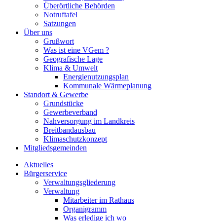
Überörtliche Behörden
Notruftafel
Satzungen
Über uns
Grußwort
Was ist eine VGem ?
Geografische Lage
Klima & Umwelt
Energienutzungsplan
Kommunale Wärmeplanung
Standort & Gewerbe
Grundstücke
Gewerbeverband
Nahversorgung im Landkreis
Breitbandausbau
Klimaschutzkonzept
Mitgliedsgemeinden
Aktuelles
Bürgerservice
Verwaltungsgliederung
Verwaltung
Mitarbeiter im Rathaus
Organigramm
Was erledige ich wo