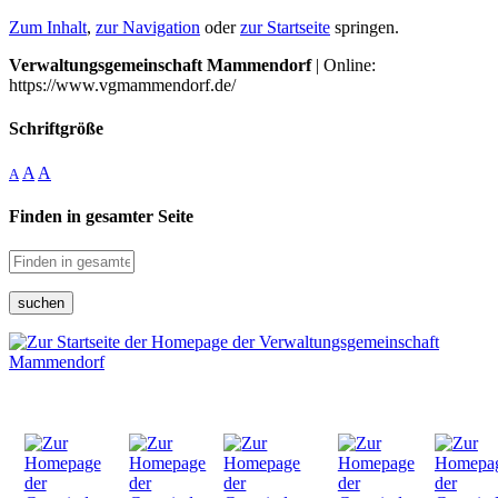
Zum Inhalt
,
zur Navigation
oder
zur Startseite
springen.
Verwaltungsgemeinschaft Mammendorf
| Online:
https://www.vgmammendorf.de/
Schriftgröße
A
A
A
Finden in gesamter Seite
suchen