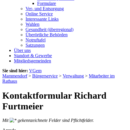
Formulare
Ver- und Entsorgung
Online Service
Interessante Links
Wahlen
Gesundheit (überregional)
Überörtliche Behörden
Notruftafel
Satzungen
Über uns
Standort & Gewerbe
Mitgliedsgemeinden
Sie sind hier:
VGem
Mammendorf
>
Bürgerservice
>
Verwaltung
>
Mitarbeiter im
Rathaus
Kontaktformular Richard
Furtmeier
Mit
gekennzeichnete Felder sind Pflichtfelder.