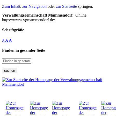
Zum Inhalt
,
zur Navigation
oder
zur Startseite
springen.
Verwaltungsgemeinschaft Mammendorf
| Online:
https://www.vgmammendorf.de/
Schriftgröße
A
A
A
Finden in gesamter Seite
suchen