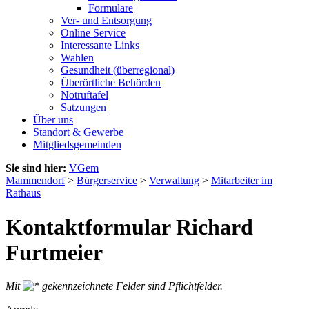
Formulare
Ver- und Entsorgung
Online Service
Interessante Links
Wahlen
Gesundheit (überregional)
Überörtliche Behörden
Notruftafel
Satzungen
Über uns
Standort & Gewerbe
Mitgliedsgemeinden
Sie sind hier:
VGem
Mammendorf
>
Bürgerservice
>
Verwaltung
>
Mitarbeiter im
Rathaus
Kontaktformular Richard
Furtmeier
Mit
gekennzeichnete Felder sind Pflichtfelder.