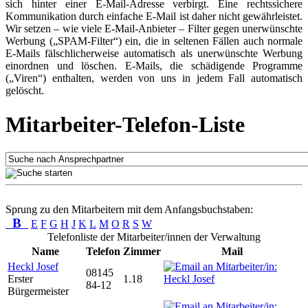
sich hinter einer E-Mail-Adresse verbirgt. Eine rechtssichere
Kommunikation durch einfache E-Mail ist daher nicht gewährleistet.
Wir setzen – wie viele E-Mail-Anbieter – Filter gegen unerwünschte
Werbung („SPAM-Filter“) ein, die in seltenen Fällen auch normale
E-Mails fälschlicherweise automatisch als unerwünschte Werbung
einordnen und löschen. E-Mails, die schädigende Programme
(„Viren“) enthalten, werden von uns in jedem Fall automatisch
gelöscht.
Mitarbeiter-Telefon-Liste
Sprung zu den Mitarbeitern mit dem Anfangsbuchstaben:
B
E
F
G
H
J
K
L
M
O
R
S
W
Telefonliste der Mitarbeiter/innen der Verwaltung
Name
Telefon
Zimmer
Mail
Heckl Josef
08145
Erster
1.18
84-12
Bürgermeister