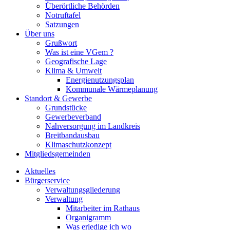
Überörtliche Behörden
Notruftafel
Satzungen
Über uns
Grußwort
Was ist eine VGem ?
Geografische Lage
Klima & Umwelt
Energienutzungsplan
Kommunale Wärmeplanung
Standort & Gewerbe
Grundstücke
Gewerbeverband
Nahversorgung im Landkreis
Breitbandausbau
Klimaschutzkonzept
Mitgliedsgemeinden
Aktuelles
Bürgerservice
Verwaltungsgliederung
Verwaltung
Mitarbeiter im Rathaus
Organigramm
Was erledige ich wo