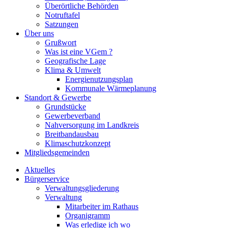
Überörtliche Behörden
Notruftafel
Satzungen
Über uns
Grußwort
Was ist eine VGem ?
Geografische Lage
Klima & Umwelt
Energienutzungsplan
Kommunale Wärmeplanung
Standort & Gewerbe
Grundstücke
Gewerbeverband
Nahversorgung im Landkreis
Breitbandausbau
Klimaschutzkonzept
Mitgliedsgemeinden
Aktuelles
Bürgerservice
Verwaltungsgliederung
Verwaltung
Mitarbeiter im Rathaus
Organigramm
Was erledige ich wo