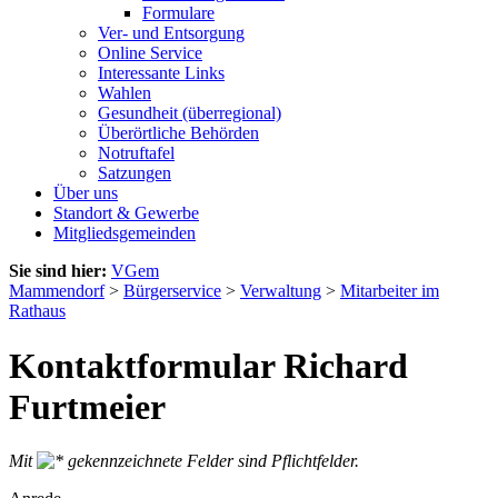
Formulare
Ver- und Entsorgung
Online Service
Interessante Links
Wahlen
Gesundheit (überregional)
Überörtliche Behörden
Notruftafel
Satzungen
Über uns
Standort & Gewerbe
Mitgliedsgemeinden
Sie sind hier:
VGem
Mammendorf
>
Bürgerservice
>
Verwaltung
>
Mitarbeiter im
Rathaus
Kontaktformular Richard
Furtmeier
Mit
gekennzeichnete Felder sind Pflichtfelder.