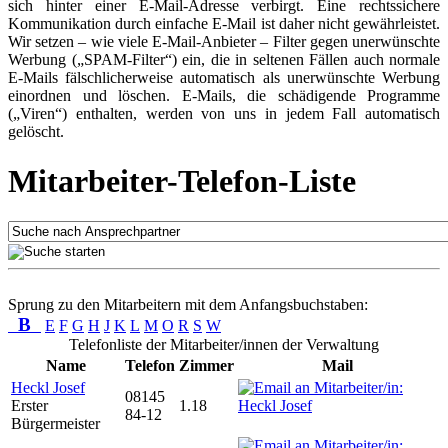
sich hinter einer E-Mail-Adresse verbirgt. Eine rechtssichere
Kommunikation durch einfache E-Mail ist daher nicht gewährleistet.
Wir setzen – wie viele E-Mail-Anbieter – Filter gegen unerwünschte
Werbung („SPAM-Filter“) ein, die in seltenen Fällen auch normale
E-Mails fälschlicherweise automatisch als unerwünschte Werbung
einordnen und löschen. E-Mails, die schädigende Programme
(„Viren“) enthalten, werden von uns in jedem Fall automatisch
gelöscht.
Mitarbeiter-Telefon-Liste
Sprung zu den Mitarbeitern mit dem Anfangsbuchstaben:
B
E
F
G
H
J
K
L
M
O
R
S
W
Telefonliste der Mitarbeiter/innen der Verwaltung
Name
Telefon
Zimmer
Mail
Heckl Josef
08145
Erster
1.18
84-12
Bürgermeister