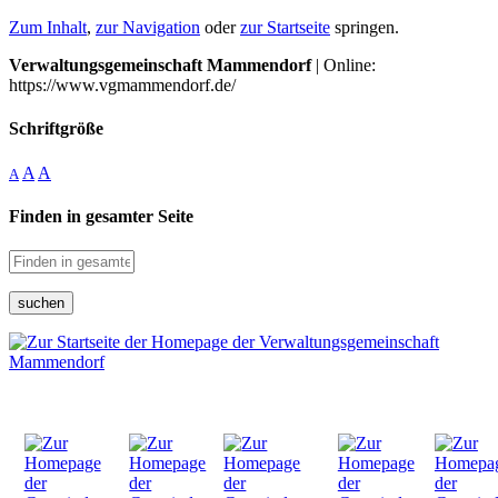
Zum Inhalt
,
zur Navigation
oder
zur Startseite
springen.
Verwaltungsgemeinschaft Mammendorf
| Online:
https://www.vgmammendorf.de/
Schriftgröße
A
A
A
Finden in gesamter Seite
suchen