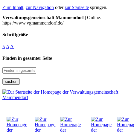
Zum Inhalt
,
zur Navigation
oder
zur Startseite
springen.
Verwaltungsgemeinschaft Mammendorf
| Online:
https://www.vgmammendorf.de/
Schriftgröße
A
A
A
Finden in gesamter Seite
suchen