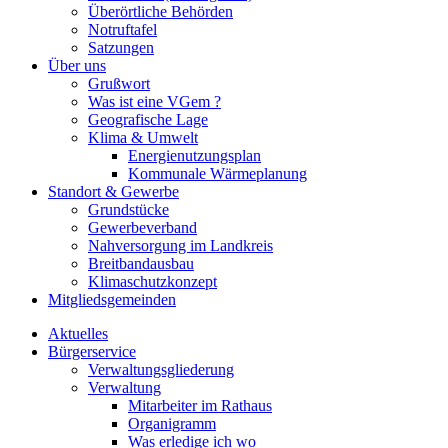
Überörtliche Behörden
Notruftafel
Satzungen
Über uns
Grußwort
Was ist eine VGem ?
Geografische Lage
Klima & Umwelt
Energienutzungsplan
Kommunale Wärmeplanung
Standort & Gewerbe
Grundstücke
Gewerbeverband
Nahversorgung im Landkreis
Breitbandausbau
Klimaschutzkonzept
Mitgliedsgemeinden
Aktuelles
Bürgerservice
Verwaltungsgliederung
Verwaltung
Mitarbeiter im Rathaus
Organigramm
Was erledige ich wo