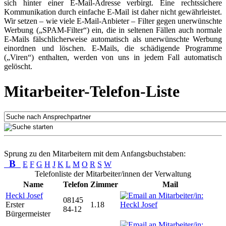
sich hinter einer E-Mail-Adresse verbirgt. Eine rechtssichere
Kommunikation durch einfache E-Mail ist daher nicht gewährleistet.
Wir setzen – wie viele E-Mail-Anbieter – Filter gegen unerwünschte
Werbung („SPAM-Filter“) ein, die in seltenen Fällen auch normale
E-Mails fälschlicherweise automatisch als unerwünschte Werbung
einordnen und löschen. E-Mails, die schädigende Programme
(„Viren“) enthalten, werden von uns in jedem Fall automatisch
gelöscht.
Mitarbeiter-Telefon-Liste
Sprung zu den Mitarbeitern mit dem Anfangsbuchstaben:
B
E
F
G
H
J
K
L
M
O
R
S
W
Telefonliste der Mitarbeiter/innen der Verwaltung
Name
Telefon
Zimmer
Mail
Heckl Josef
08145
Erster
1.18
84-12
Bürgermeister