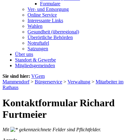
Formulare
Ver- und Entsorgung
Online Service
Interessante Links
Wahlen
Gesundheit (überregional)
Überörtliche Behörden
Notruftafel
Satzungen
Über uns
Standort & Gewerbe
Mitgliedsgemeinden
Sie sind hier:
VGem
Mammendorf
>
Bürgerservice
>
Verwaltung
>
Mitarbeiter im
Rathaus
Kontaktformular Richard
Furtmeier
Mit
gekennzeichnete Felder sind Pflichtfelder.