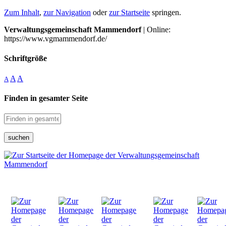
Zum Inhalt
,
zur Navigation
oder
zur Startseite
springen.
Verwaltungsgemeinschaft Mammendorf
| Online:
https://www.vgmammendorf.de/
Schriftgröße
A
A
A
Finden in gesamter Seite
suchen