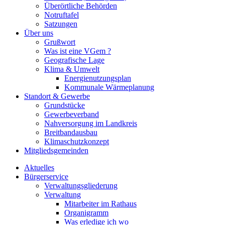
Überörtliche Behörden
Notruftafel
Satzungen
Über uns
Grußwort
Was ist eine VGem ?
Geografische Lage
Klima & Umwelt
Energienutzungsplan
Kommunale Wärmeplanung
Standort & Gewerbe
Grundstücke
Gewerbeverband
Nahversorgung im Landkreis
Breitbandausbau
Klimaschutzkonzept
Mitgliedsgemeinden
Aktuelles
Bürgerservice
Verwaltungsgliederung
Verwaltung
Mitarbeiter im Rathaus
Organigramm
Was erledige ich wo