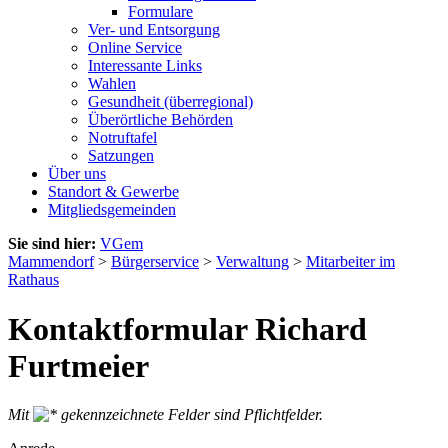
Formulare
Ver- und Entsorgung
Online Service
Interessante Links
Wahlen
Gesundheit (überregional)
Überörtliche Behörden
Notruftafel
Satzungen
Über uns
Standort & Gewerbe
Mitgliedsgemeinden
Sie sind hier:
VGem
Mammendorf
>
Bürgerservice
>
Verwaltung
>
Mitarbeiter im
Rathaus
Kontaktformular Richard
Furtmeier
Mit
gekennzeichnete Felder sind Pflichtfelder.