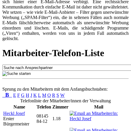
sich hinter einer E-Mail-Adresse verbirgt. Eine rechtssichere
Kommunikation durch einfache E-Mail ist daher nicht gewährleistet.
Wir setzen – wie viele E-Mail-Anbieter – Filter gegen unerwünschte
Werbung („SPAM-Filter“) ein, die in seltenen Fällen auch normale
E-Mails fälschlicherweise automatisch als unerwünschte Werbung
einordnen und löschen. E-Mails, die schädigende Programme
(„Viren“) enthalten, werden von uns in jedem Fall automatisch
gelöscht.
Mitarbeiter-Telefon-Liste
Sprung zu den Mitarbeitern mit dem Anfangsbuchstaben:
B
E
F
G
H
J
K
L
M
O
R
S
W
Telefonliste der Mitarbeiter/innen der Verwaltung
Name
Telefon
Zimmer
Mail
Heckl Josef
08145
Erster
1.18
84-12
Bürgermeister