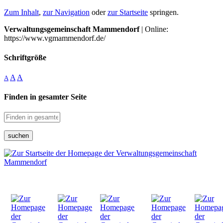
Zum Inhalt
,
zur Navigation
oder
zur Startseite
springen.
Verwaltungsgemeinschaft Mammendorf
| Online:
https://www.vgmammendorf.de/
Schriftgröße
A
A
A
Finden in gesamter Seite
suchen