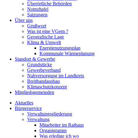
Überörtliche Behörden
Notruftafel
Satzungen
Über uns
Grußwort
Was ist eine VGem ?
Geografische Lage
Klima & Umwelt
Energienutzungsplan
Kommunale Wärmeplanung
Standort & Gewerbe
Grundstücke
Gewerbeverband
Nahversorgung im Landkreis
Breitbandausbau
Klimaschutzkonzept
Mitgliedsgemeinden
Aktuelles
Bürgerservice
Verwaltungsgliederung
Verwaltung
Mitarbeiter im Rathaus
Organigramm
Was erledige ich wo