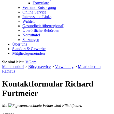
Formulare
Ver- und Entsorgung
Online Service
Interessante Links
Wahlen
Gesundheit (überregional)
Überörtliche Behörden
Notruftafel
Satzungen
Über uns
Standort & Gewerbe
Mitgliedsgemeinden
Sie sind hier:
VGem
Mammendorf
>
Bürgerservice
>
Verwaltung
>
Mitarbeiter im
Rathaus
Kontaktformular Richard
Furtmeier
Mit
gekennzeichnete Felder sind Pflichtfelder.