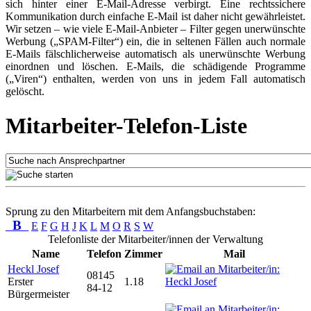
sich hinter einer E-Mail-Adresse verbirgt. Eine rechtssichere
Kommunikation durch einfache E-Mail ist daher nicht gewährleistet.
Wir setzen – wie viele E-Mail-Anbieter – Filter gegen unerwünschte
Werbung („SPAM-Filter“) ein, die in seltenen Fällen auch normale
E-Mails fälschlicherweise automatisch als unerwünschte Werbung
einordnen und löschen. E-Mails, die schädigende Programme
(„Viren“) enthalten, werden von uns in jedem Fall automatisch
gelöscht.
Mitarbeiter-Telefon-Liste
Sprung zu den Mitarbeitern mit dem Anfangsbuchstaben:
B
E
F
G
H
J
K
L
M
O
R
S
W
Telefonliste der Mitarbeiter/innen der Verwaltung
Name
Telefon
Zimmer
Mail
Heckl Josef
08145
Erster
1.18
84-12
Bürgermeister