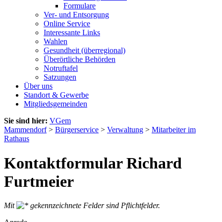
Formulare
Ver- und Entsorgung
Online Service
Interessante Links
Wahlen
Gesundheit (überregional)
Überörtliche Behörden
Notruftafel
Satzungen
Über uns
Standort & Gewerbe
Mitgliedsgemeinden
Sie sind hier:
VGem
Mammendorf
>
Bürgerservice
>
Verwaltung
>
Mitarbeiter im
Rathaus
Kontaktformular Richard
Furtmeier
Mit
gekennzeichnete Felder sind Pflichtfelder.