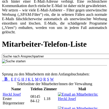
sich hinter einer E-Mail-Adresse verbirgt. Eine rechtssichere
Kommunikation durch einfache E-Mail ist daher nicht gewährleistet.
Wir setzen – wie viele E-Mail-Anbieter – Filter gegen unerwünschte
Werbung („SPAM-Filter“) ein, die in seltenen Fällen auch normale
E-Mails fälschlicherweise automatisch als unerwünschte Werbung
einordnen und löschen. E-Mails, die schädigende Programme
(„Viren“) enthalten, werden von uns in jedem Fall automatisch
gelöscht.
Mitarbeiter-Telefon-Liste
Sprung zu den Mitarbeitern mit dem Anfangsbuchstaben:
B
E
F
G
H
J
K
L
M
O
R
S
W
Telefonliste der Mitarbeiter/innen der Verwaltung
Name
Telefon
Zimmer
Mail
Heckl Josef
08145
Erster
1.18
84-12
Bürgermeister