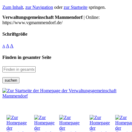
Zum Inhalt
,
zur Navigation
oder
zur Startseite
springen.
Verwaltungsgemeinschaft Mammendorf
| Online:
https://www.vgmammendorf.de/
Schriftgröße
A
A
A
Finden in gesamter Seite
suchen