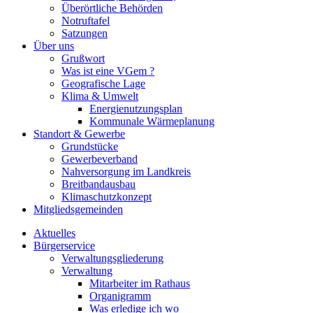
Überörtliche Behörden
Notruftafel
Satzungen
Über uns
Grußwort
Was ist eine VGem ?
Geografische Lage
Klima & Umwelt
Energienutzungsplan
Kommunale Wärmeplanung
Standort & Gewerbe
Grundstücke
Gewerbeverband
Nahversorgung im Landkreis
Breitbandausbau
Klimaschutzkonzept
Mitgliedsgemeinden
Aktuelles
Bürgerservice
Verwaltungsgliederung
Verwaltung
Mitarbeiter im Rathaus
Organigramm
Was erledige ich wo