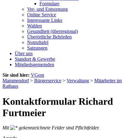
Formulare
Ver- und Entsorgung
Online Service
Interessante Links
Wahlen
Gesundheit (überregional)
Überörtliche Behörden
Notruftafel
Satzungen
Über uns
Standort & Gewerbe
Mitgliedsgemeinden
Sie sind hier:
VGem
Mammendorf
>
Bürgerservice
>
Verwaltung
>
Mitarbeiter im
Rathaus
Kontaktformular Richard
Furtmeier
Mit
gekennzeichnete Felder sind Pflichtfelder.