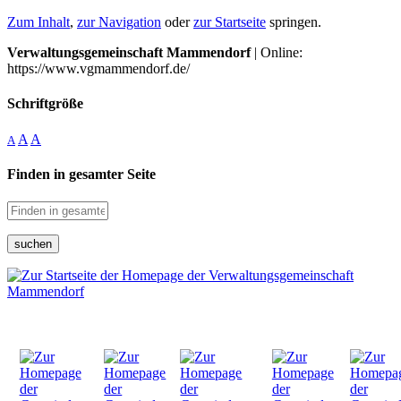
Zum Inhalt
,
zur Navigation
oder
zur Startseite
springen.
Verwaltungsgemeinschaft Mammendorf
| Online:
https://www.vgmammendorf.de/
Schriftgröße
A
A
A
Finden in gesamter Seite
suchen