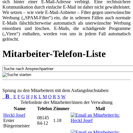
sich hinter einer E-Mail-Adresse verbirgt. Eine rechtssichere
Kommunikation durch einfache E-Mail ist daher nicht gewährleistet.
Wir setzen – wie viele E-Mail-Anbieter – Filter gegen unerwünschte
Werbung („SPAM-Filter“) ein, die in seltenen Fällen auch normale
E-Mails fälschlicherweise automatisch als unerwünschte Werbung
einordnen und löschen. E-Mails, die schädigende Programme
(„Viren“) enthalten, werden von uns in jedem Fall automatisch
gelöscht.
Mitarbeiter-Telefon-Liste
Sprung zu den Mitarbeitern mit dem Anfangsbuchstaben:
B
E
F
G
H
J
K
L
M
O
R
S
W
Telefonliste der Mitarbeiter/innen der Verwaltung
Name
Telefon
Zimmer
Mail
Heckl Josef
08145
Erster
1.18
84-12
Bürgermeister