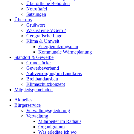
Überörtliche Behörden
Notruftafel
Satzungen
Über uns
Grußwort
Was ist eine VGem ?
Geografische Lage
Klima & Umwelt
Energienutzungsplan
Kommunale Wärmeplanung
Standort & Gewerbe
Grundstücke
Gewerbeverband
Nahversorgung im Landkreis
Breitbandausbau
Klimaschutzkonzept
Mitgliedsgemeinden
Aktuelles
Bürgerservice
Verwaltungsgliederung
Verwaltung
Mitarbeiter im Rathaus
Organigramm
Was erledige ich wo