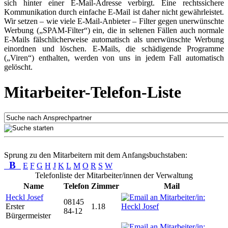
sich hinter einer E-Mail-Adresse verbirgt. Eine rechtssichere
Kommunikation durch einfache E-Mail ist daher nicht gewährleistet.
Wir setzen – wie viele E-Mail-Anbieter – Filter gegen unerwünschte
Werbung („SPAM-Filter“) ein, die in seltenen Fällen auch normale
E-Mails fälschlicherweise automatisch als unerwünschte Werbung
einordnen und löschen. E-Mails, die schädigende Programme
(„Viren“) enthalten, werden von uns in jedem Fall automatisch
gelöscht.
Mitarbeiter-Telefon-Liste
Sprung zu den Mitarbeitern mit dem Anfangsbuchstaben:
B
E
F
G
H
J
K
L
M
O
R
S
W
Telefonliste der Mitarbeiter/innen der Verwaltung
Name
Telefon
Zimmer
Mail
Heckl Josef
08145
Erster
1.18
84-12
Bürgermeister