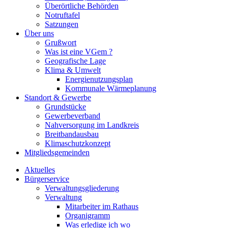
Überörtliche Behörden
Notruftafel
Satzungen
Über uns
Grußwort
Was ist eine VGem ?
Geografische Lage
Klima & Umwelt
Energienutzungsplan
Kommunale Wärmeplanung
Standort & Gewerbe
Grundstücke
Gewerbeverband
Nahversorgung im Landkreis
Breitbandausbau
Klimaschutzkonzept
Mitgliedsgemeinden
Aktuelles
Bürgerservice
Verwaltungsgliederung
Verwaltung
Mitarbeiter im Rathaus
Organigramm
Was erledige ich wo