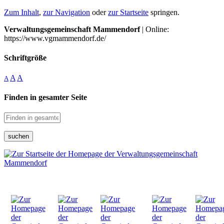
Zum Inhalt
,
zur Navigation
oder
zur Startseite
springen.
Verwaltungsgemeinschaft Mammendorf
| Online:
https://www.vgmammendorf.de/
Schriftgröße
A
A
A
Finden in gesamter Seite
suchen