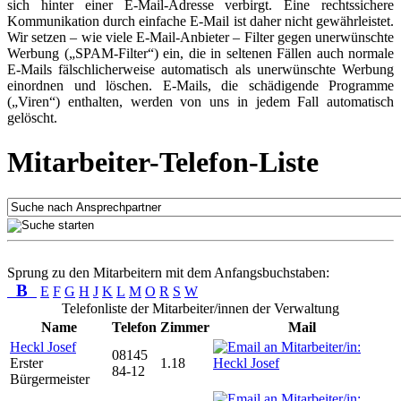
sich hinter einer E-Mail-Adresse verbirgt. Eine rechtssichere
Kommunikation durch einfache E-Mail ist daher nicht gewährleistet.
Wir setzen – wie viele E-Mail-Anbieter – Filter gegen unerwünschte
Werbung („SPAM-Filter“) ein, die in seltenen Fällen auch normale
E-Mails fälschlicherweise automatisch als unerwünschte Werbung
einordnen und löschen. E-Mails, die schädigende Programme
(„Viren“) enthalten, werden von uns in jedem Fall automatisch
gelöscht.
Mitarbeiter-Telefon-Liste
Sprung zu den Mitarbeitern mit dem Anfangsbuchstaben:
B
E
F
G
H
J
K
L
M
O
R
S
W
Telefonliste der Mitarbeiter/innen der Verwaltung
Name
Telefon
Zimmer
Mail
Heckl Josef
08145
Erster
1.18
84-12
Bürgermeister