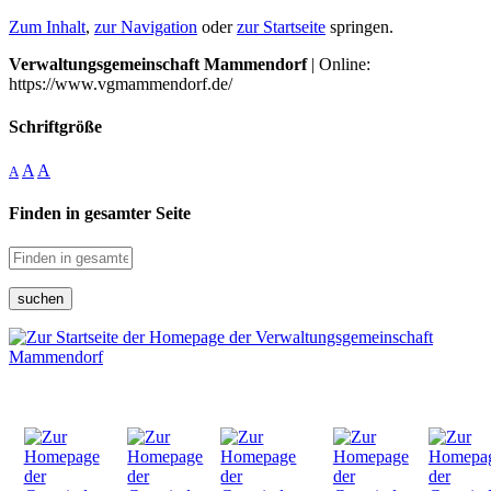
Zum Inhalt
,
zur Navigation
oder
zur Startseite
springen.
Verwaltungsgemeinschaft Mammendorf
| Online:
https://www.vgmammendorf.de/
Schriftgröße
A
A
A
Finden in gesamter Seite
suchen