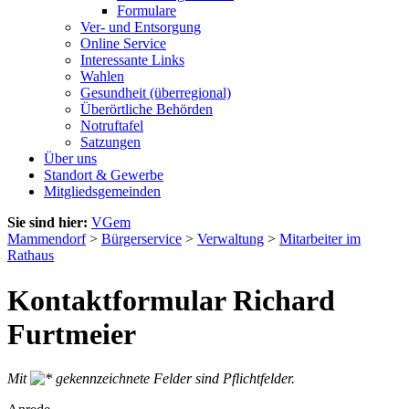
Formulare
Ver- und Entsorgung
Online Service
Interessante Links
Wahlen
Gesundheit (überregional)
Überörtliche Behörden
Notruftafel
Satzungen
Über uns
Standort & Gewerbe
Mitgliedsgemeinden
Sie sind hier:
VGem
Mammendorf
>
Bürgerservice
>
Verwaltung
>
Mitarbeiter im
Rathaus
Kontaktformular Richard
Furtmeier
Mit
gekennzeichnete Felder sind Pflichtfelder.