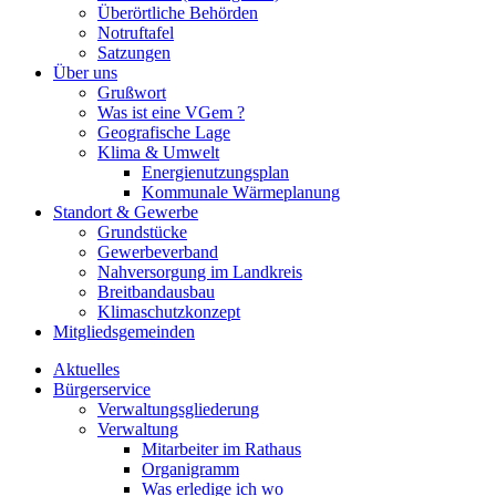
Überörtliche Behörden
Notruftafel
Satzungen
Über uns
Grußwort
Was ist eine VGem ?
Geografische Lage
Klima & Umwelt
Energienutzungsplan
Kommunale Wärmeplanung
Standort & Gewerbe
Grundstücke
Gewerbeverband
Nahversorgung im Landkreis
Breitbandausbau
Klimaschutzkonzept
Mitgliedsgemeinden
Aktuelles
Bürgerservice
Verwaltungsgliederung
Verwaltung
Mitarbeiter im Rathaus
Organigramm
Was erledige ich wo