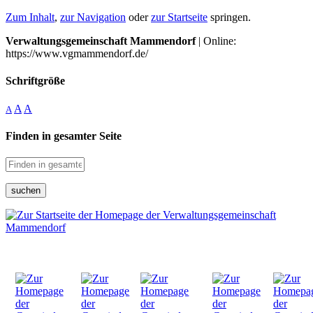
Zum Inhalt
,
zur Navigation
oder
zur Startseite
springen.
Verwaltungsgemeinschaft Mammendorf
| Online:
https://www.vgmammendorf.de/
Schriftgröße
A
A
A
Finden in gesamter Seite
suchen