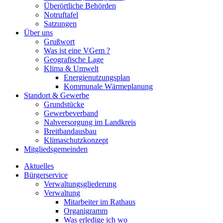
Überörtliche Behörden
Notruftafel
Satzungen
Über uns
Grußwort
Was ist eine VGem ?
Geografische Lage
Klima & Umwelt
Energienutzungsplan
Kommunale Wärmeplanung
Standort & Gewerbe
Grundstücke
Gewerbeverband
Nahversorgung im Landkreis
Breitbandausbau
Klimaschutzkonzept
Mitgliedsgemeinden
Aktuelles
Bürgerservice
Verwaltungsgliederung
Verwaltung
Mitarbeiter im Rathaus
Organigramm
Was erledige ich wo