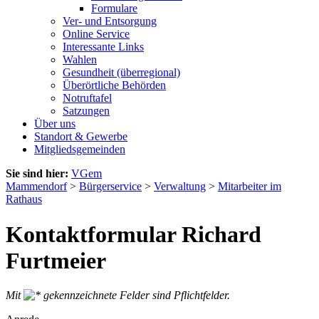
Formulare
Ver- und Entsorgung
Online Service
Interessante Links
Wahlen
Gesundheit (überregional)
Überörtliche Behörden
Notruftafel
Satzungen
Über uns
Standort & Gewerbe
Mitgliedsgemeinden
Sie sind hier:
VGem
Mammendorf
>
Bürgerservice
>
Verwaltung
>
Mitarbeiter im
Rathaus
Kontaktformular Richard
Furtmeier
Mit
gekennzeichnete Felder sind Pflichtfelder.