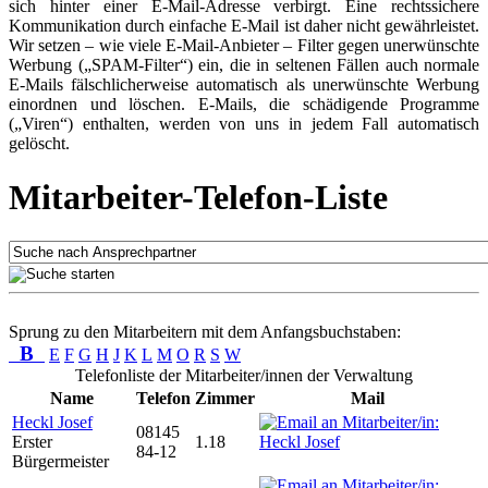
sich hinter einer E-Mail-Adresse verbirgt. Eine rechtssichere
Kommunikation durch einfache E-Mail ist daher nicht gewährleistet.
Wir setzen – wie viele E-Mail-Anbieter – Filter gegen unerwünschte
Werbung („SPAM-Filter“) ein, die in seltenen Fällen auch normale
E-Mails fälschlicherweise automatisch als unerwünschte Werbung
einordnen und löschen. E-Mails, die schädigende Programme
(„Viren“) enthalten, werden von uns in jedem Fall automatisch
gelöscht.
Mitarbeiter-Telefon-Liste
Sprung zu den Mitarbeitern mit dem Anfangsbuchstaben:
B
E
F
G
H
J
K
L
M
O
R
S
W
Telefonliste der Mitarbeiter/innen der Verwaltung
Name
Telefon
Zimmer
Mail
Heckl Josef
08145
Erster
1.18
84-12
Bürgermeister