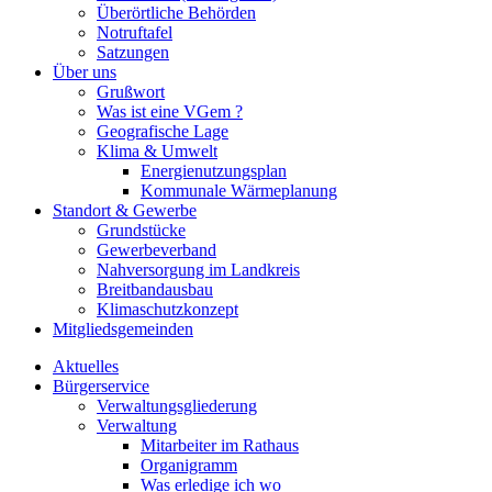
Überörtliche Behörden
Notruftafel
Satzungen
Über uns
Grußwort
Was ist eine VGem ?
Geografische Lage
Klima & Umwelt
Energienutzungsplan
Kommunale Wärmeplanung
Standort & Gewerbe
Grundstücke
Gewerbeverband
Nahversorgung im Landkreis
Breitbandausbau
Klimaschutzkonzept
Mitgliedsgemeinden
Aktuelles
Bürgerservice
Verwaltungsgliederung
Verwaltung
Mitarbeiter im Rathaus
Organigramm
Was erledige ich wo