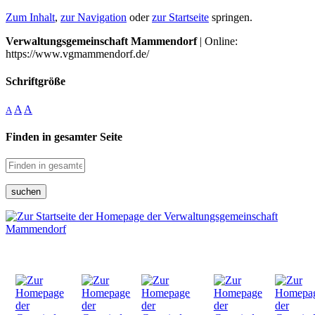
Zum Inhalt
,
zur Navigation
oder
zur Startseite
springen.
Verwaltungsgemeinschaft Mammendorf
| Online:
https://www.vgmammendorf.de/
Schriftgröße
A
A
A
Finden in gesamter Seite
suchen