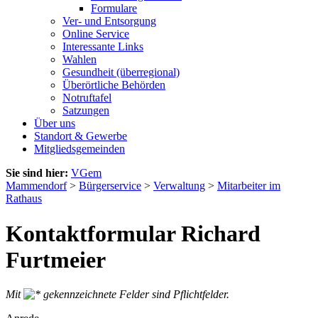
Formulare
Ver- und Entsorgung
Online Service
Interessante Links
Wahlen
Gesundheit (überregional)
Überörtliche Behörden
Notruftafel
Satzungen
Über uns
Standort & Gewerbe
Mitgliedsgemeinden
Sie sind hier:
VGem
Mammendorf
>
Bürgerservice
>
Verwaltung
>
Mitarbeiter im
Rathaus
Kontaktformular Richard
Furtmeier
Mit
gekennzeichnete Felder sind Pflichtfelder.