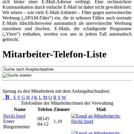
sich hinter einer E-Mail-Adresse verbirgt. Eine rechtssichere
Kommunikation durch einfache E-Mail ist daher nicht gewährleistet.
Wir setzen – wie viele E-Mail-Anbieter – Filter gegen unerwünschte
Werbung („SPAM-Filter“) ein, die in seltenen Fällen auch normale
E-Mails fälschlicherweise automatisch als unerwünschte Werbung
einordnen und löschen. E-Mails, die schädigende Programme
(„Viren“) enthalten, werden von uns in jedem Fall automatisch
gelöscht.
Mitarbeiter-Telefon-Liste
Sprung zu den Mitarbeitern mit dem Anfangsbuchstaben:
B
E
F
G
H
J
K
L
M
O
R
S
W
Telefonliste der Mitarbeiter/innen der Verwaltung
Name
Telefon
Zimmer
Mail
Heckl Josef
08145
Erster
1.18
84-12
Bürgermeister