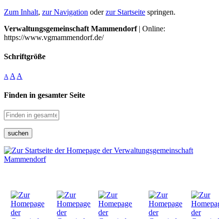
Zum Inhalt
,
zur Navigation
oder
zur Startseite
springen.
Verwaltungsgemeinschaft Mammendorf
| Online:
https://www.vgmammendorf.de/
Schriftgröße
A
A
A
Finden in gesamter Seite
suchen