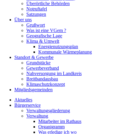
Überörtliche Behörden
Notruftafel
Satzungen
Über uns
Grußwort
Was ist eine VGem ?
Geografische Lage
Klima & Umwelt
Energienutzungsplan
Kommunale Wärmeplanung
Standort & Gewerbe
Grundstücke
Gewerbeverband
Nahversorgung im Landkreis
Breitbandausbau
Klimaschutzkonzept
Mitgliedsgemeinden
Aktuelles
Bürgerservice
Verwaltungsgliederung
Verwaltung
Mitarbeiter im Rathaus
Organigramm
Was erledige ich wo