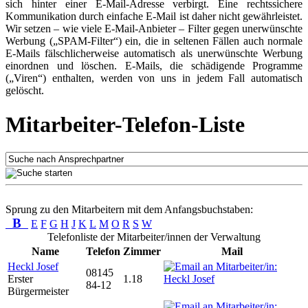
sich hinter einer E-Mail-Adresse verbirgt. Eine rechtssichere
Kommunikation durch einfache E-Mail ist daher nicht gewährleistet.
Wir setzen – wie viele E-Mail-Anbieter – Filter gegen unerwünschte
Werbung („SPAM-Filter“) ein, die in seltenen Fällen auch normale
E-Mails fälschlicherweise automatisch als unerwünschte Werbung
einordnen und löschen. E-Mails, die schädigende Programme
(„Viren“) enthalten, werden von uns in jedem Fall automatisch
gelöscht.
Mitarbeiter-Telefon-Liste
Sprung zu den Mitarbeitern mit dem Anfangsbuchstaben:
B
E
F
G
H
J
K
L
M
O
R
S
W
Telefonliste der Mitarbeiter/innen der Verwaltung
Name
Telefon
Zimmer
Mail
Heckl Josef
08145
Erster
1.18
84-12
Bürgermeister