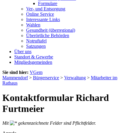
Formulare
Ver- und Entsorgung
Online Service
Interessante Links
Wahlen
Gesundheit (überregional)
Überörtliche Behörden
Notruftafel
Satzungen
Über uns
Standort & Gewerbe
Mitgliedsgemeinden
Sie sind hier:
VGem
Mammendorf
>
Bürgerservice
>
Verwaltung
>
Mitarbeiter im
Rathaus
Kontaktformular Richard
Furtmeier
Mit
gekennzeichnete Felder sind Pflichtfelder.