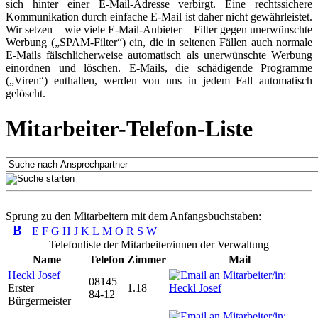
sich hinter einer E-Mail-Adresse verbirgt. Eine rechtssichere
Kommunikation durch einfache E-Mail ist daher nicht gewährleistet.
Wir setzen – wie viele E-Mail-Anbieter – Filter gegen unerwünschte
Werbung („SPAM-Filter“) ein, die in seltenen Fällen auch normale
E-Mails fälschlicherweise automatisch als unerwünschte Werbung
einordnen und löschen. E-Mails, die schädigende Programme
(„Viren“) enthalten, werden von uns in jedem Fall automatisch
gelöscht.
Mitarbeiter-Telefon-Liste
Sprung zu den Mitarbeitern mit dem Anfangsbuchstaben:
B
E
F
G
H
J
K
L
M
O
R
S
W
Telefonliste der Mitarbeiter/innen der Verwaltung
Name
Telefon
Zimmer
Mail
Heckl Josef
08145
Erster
1.18
84-12
Bürgermeister