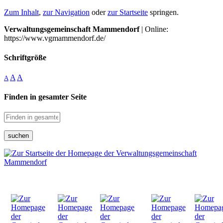
Zum Inhalt
,
zur Navigation
oder
zur Startseite
springen.
Verwaltungsgemeinschaft Mammendorf
| Online:
https://www.vgmammendorf.de/
Schriftgröße
A
A
A
Finden in gesamter Seite
suchen