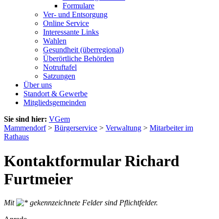
Formulare
Ver- und Entsorgung
Online Service
Interessante Links
Wahlen
Gesundheit (überregional)
Überörtliche Behörden
Notruftafel
Satzungen
Über uns
Standort & Gewerbe
Mitgliedsgemeinden
Sie sind hier:
VGem
Mammendorf
>
Bürgerservice
>
Verwaltung
>
Mitarbeiter im
Rathaus
Kontaktformular Richard
Furtmeier
Mit
gekennzeichnete Felder sind Pflichtfelder.