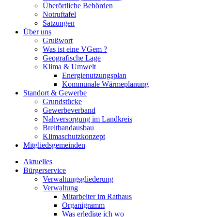
Überörtliche Behörden
Notruftafel
Satzungen
Über uns
Grußwort
Was ist eine VGem ?
Geografische Lage
Klima & Umwelt
Energienutzungsplan
Kommunale Wärmeplanung
Standort & Gewerbe
Grundstücke
Gewerbeverband
Nahversorgung im Landkreis
Breitbandausbau
Klimaschutzkonzept
Mitgliedsgemeinden
Aktuelles
Bürgerservice
Verwaltungsgliederung
Verwaltung
Mitarbeiter im Rathaus
Organigramm
Was erledige ich wo