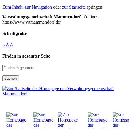
Zum Inhalt
,
zur Navigation
oder
zur Startseite
springen.
Verwaltungsgemeinschaft Mammendorf
| Online:
https://www.vgmammendorf.de/
Schriftgröße
A
A
A
Finden in gesamter Seite
suchen