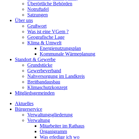
Überörtliche Behörden
Notruftafel
Satzungen
Über uns
Grußwort
Was ist eine VGem ?
Geografische Lage
Klima & Umwelt
Energienutzungsplan
Kommunale Wärmeplanung
Standort & Gewerbe
Grundstücke
Gewerbeverband
Nahversorgung im Landkreis
Breitbandausbau
Klimaschutzkonzept
Mitgliedsgemeinden
Aktuelles
Bürgerservice
Verwaltungsgliederung
Verwaltung
Mitarbeiter im Rathaus
Organigramm
Was erledige ich wo