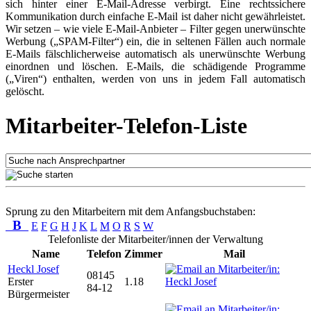
sich hinter einer E-Mail-Adresse verbirgt. Eine rechtssichere
Kommunikation durch einfache E-Mail ist daher nicht gewährleistet.
Wir setzen – wie viele E-Mail-Anbieter – Filter gegen unerwünschte
Werbung („SPAM-Filter“) ein, die in seltenen Fällen auch normale
E-Mails fälschlicherweise automatisch als unerwünschte Werbung
einordnen und löschen. E-Mails, die schädigende Programme
(„Viren“) enthalten, werden von uns in jedem Fall automatisch
gelöscht.
Mitarbeiter-Telefon-Liste
Sprung zu den Mitarbeitern mit dem Anfangsbuchstaben:
B
E
F
G
H
J
K
L
M
O
R
S
W
Telefonliste der Mitarbeiter/innen der Verwaltung
Name
Telefon
Zimmer
Mail
Heckl Josef
08145
Erster
1.18
84-12
Bürgermeister