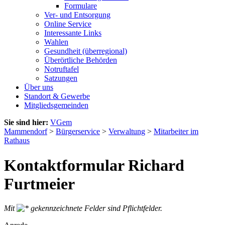
Formulare
Ver- und Entsorgung
Online Service
Interessante Links
Wahlen
Gesundheit (überregional)
Überörtliche Behörden
Notruftafel
Satzungen
Über uns
Standort & Gewerbe
Mitgliedsgemeinden
Sie sind hier:
VGem
Mammendorf
>
Bürgerservice
>
Verwaltung
>
Mitarbeiter im
Rathaus
Kontaktformular Richard
Furtmeier
Mit
gekennzeichnete Felder sind Pflichtfelder.