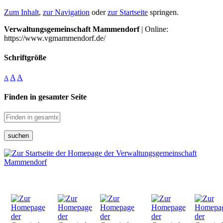
Zum Inhalt
,
zur Navigation
oder
zur Startseite
springen.
Verwaltungsgemeinschaft Mammendorf
| Online:
https://www.vgmammendorf.de/
Schriftgröße
A
A
A
Finden in gesamter Seite
suchen