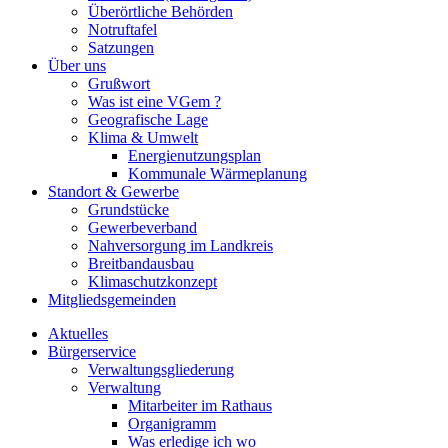
Überörtliche Behörden
Notruftafel
Satzungen
Über uns
Grußwort
Was ist eine VGem ?
Geografische Lage
Klima & Umwelt
Energienutzungsplan
Kommunale Wärmeplanung
Standort & Gewerbe
Grundstücke
Gewerbeverband
Nahversorgung im Landkreis
Breitbandausbau
Klimaschutzkonzept
Mitgliedsgemeinden
Aktuelles
Bürgerservice
Verwaltungsgliederung
Verwaltung
Mitarbeiter im Rathaus
Organigramm
Was erledige ich wo