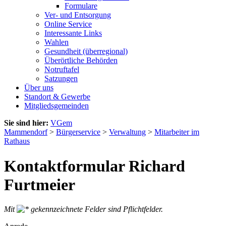
Formulare
Ver- und Entsorgung
Online Service
Interessante Links
Wahlen
Gesundheit (überregional)
Überörtliche Behörden
Notruftafel
Satzungen
Über uns
Standort & Gewerbe
Mitgliedsgemeinden
Sie sind hier:
VGem
Mammendorf
>
Bürgerservice
>
Verwaltung
>
Mitarbeiter im
Rathaus
Kontaktformular Richard
Furtmeier
Mit
gekennzeichnete Felder sind Pflichtfelder.