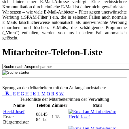
sich hinter einer E-Mail-Adresse verbirgt. Eine rechtssichere
Kommunikation durch einfache E-Mail ist daher nicht gewährleistet.
Wir setzen – wie viele E-Mail-Anbieter – Filter gegen unerwünschte
Werbung („SPAM-Filter“) ein, die in seltenen Fällen auch normale
E-Mails fälschlicherweise automatisch als unerwünschte Werbung
einordnen und löschen. E-Mails, die schädigende Programme
(„Viren“) enthalten, werden von uns in jedem Fall automatisch
gelöscht.
Mitarbeiter-Telefon-Liste
Sprung zu den Mitarbeitern mit dem Anfangsbuchstaben:
B
E
F
G
H
J
K
L
M
O
R
S
W
Telefonliste der Mitarbeiter/innen der Verwaltung
Name
Telefon
Zimmer
Mail
Heckl Josef
08145
Erster
1.18
84-12
Bürgermeister