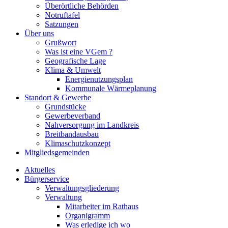
Überörtliche Behörden
Notruftafel
Satzungen
Über uns
Grußwort
Was ist eine VGem ?
Geografische Lage
Klima & Umwelt
Energienutzungsplan
Kommunale Wärmeplanung
Standort & Gewerbe
Grundstücke
Gewerbeverband
Nahversorgung im Landkreis
Breitbandausbau
Klimaschutzkonzept
Mitgliedsgemeinden
Aktuelles
Bürgerservice
Verwaltungsgliederung
Verwaltung
Mitarbeiter im Rathaus
Organigramm
Was erledige ich wo