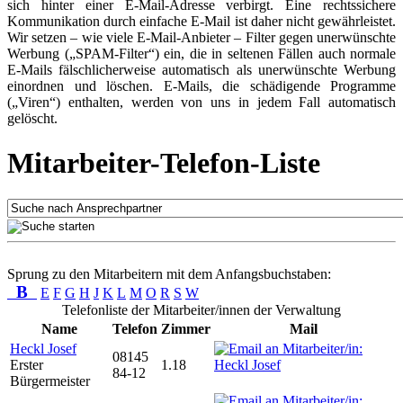
sich hinter einer E-Mail-Adresse verbirgt. Eine rechtssichere
Kommunikation durch einfache E-Mail ist daher nicht gewährleistet.
Wir setzen – wie viele E-Mail-Anbieter – Filter gegen unerwünschte
Werbung („SPAM-Filter“) ein, die in seltenen Fällen auch normale
E-Mails fälschlicherweise automatisch als unerwünschte Werbung
einordnen und löschen. E-Mails, die schädigende Programme
(„Viren“) enthalten, werden von uns in jedem Fall automatisch
gelöscht.
Mitarbeiter-Telefon-Liste
Sprung zu den Mitarbeitern mit dem Anfangsbuchstaben:
B
E
F
G
H
J
K
L
M
O
R
S
W
Telefonliste der Mitarbeiter/innen der Verwaltung
Name
Telefon
Zimmer
Mail
Heckl Josef
08145
Erster
1.18
84-12
Bürgermeister