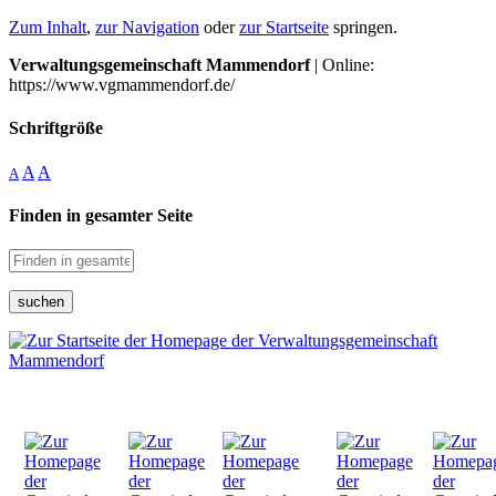
Zum Inhalt
,
zur Navigation
oder
zur Startseite
springen.
Verwaltungsgemeinschaft Mammendorf
| Online:
https://www.vgmammendorf.de/
Schriftgröße
A
A
A
Finden in gesamter Seite
suchen