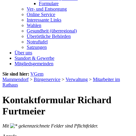
Formulare
Ver- und Entsorgung
Online Service
Interessante Links
Wahlen
Gesundheit (überregional)
Überörtliche Behörden
Notruftafel
Satzungen
Über uns
Standort & Gewerbe
Mitgliedsgemeinden
Sie sind hier:
VGem
Mammendorf
>
Bürgerservice
>
Verwaltung
>
Mitarbeiter im
Rathaus
Kontaktformular Richard
Furtmeier
Mit
gekennzeichnete Felder sind Pflichtfelder.