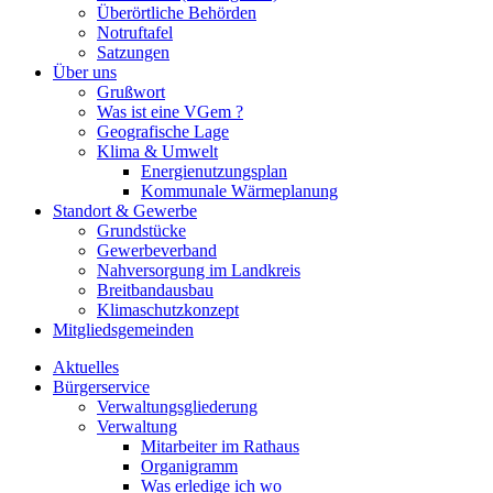
Überörtliche Behörden
Notruftafel
Satzungen
Über uns
Grußwort
Was ist eine VGem ?
Geografische Lage
Klima & Umwelt
Energienutzungsplan
Kommunale Wärmeplanung
Standort & Gewerbe
Grundstücke
Gewerbeverband
Nahversorgung im Landkreis
Breitbandausbau
Klimaschutzkonzept
Mitgliedsgemeinden
Aktuelles
Bürgerservice
Verwaltungsgliederung
Verwaltung
Mitarbeiter im Rathaus
Organigramm
Was erledige ich wo