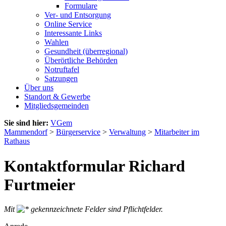
Formulare
Ver- und Entsorgung
Online Service
Interessante Links
Wahlen
Gesundheit (überregional)
Überörtliche Behörden
Notruftafel
Satzungen
Über uns
Standort & Gewerbe
Mitgliedsgemeinden
Sie sind hier:
VGem
Mammendorf
>
Bürgerservice
>
Verwaltung
>
Mitarbeiter im
Rathaus
Kontaktformular Richard
Furtmeier
Mit
gekennzeichnete Felder sind Pflichtfelder.