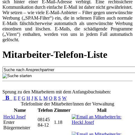
sich hinter einer E-Mail-Adresse verbirgt. Eine rechtssichere
Kommunikation durch einfache E-Mail ist daher nicht gewährleistet.
Wir setzen – wie viele E-Mail-Anbieter – Filter gegen unerwünschte
Werbung („SPAM-Filter“) ein, die in seltenen Fällen auch normale
E-Mails fälschlicherweise automatisch als unerwünschte Werbung
einordnen und löschen. E-Mails, die schädigende Programme
(„Viren“) enthalten, werden von uns in jedem Fall automatisch
gelöscht.
Mitarbeiter-Telefon-Liste
Sprung zu den Mitarbeitern mit dem Anfangsbuchstaben:
B
E
F
G
H
J
K
L
M
O
R
S
W
Telefonliste der Mitarbeiter/innen der Verwaltung
Name
Telefon
Zimmer
Mail
Heckl Josef
08145
Erster
1.18
84-12
Bürgermeister