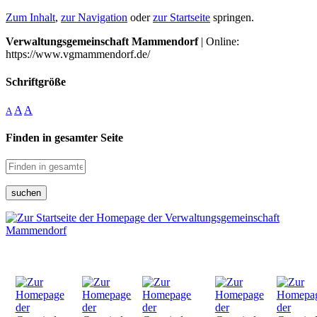
Zum Inhalt
,
zur Navigation
oder
zur Startseite
springen.
Verwaltungsgemeinschaft Mammendorf
| Online:
https://www.vgmammendorf.de/
Schriftgröße
A
A
A
Finden in gesamter Seite
suchen