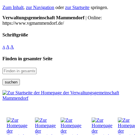
Zum Inhalt
,
zur Navigation
oder
zur Startseite
springen.
Verwaltungsgemeinschaft Mammendorf
| Online:
https://www.vgmammendorf.de/
Schriftgröße
A
A
A
Finden in gesamter Seite
suchen