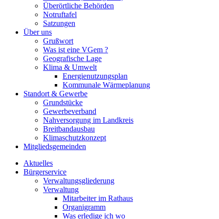
Überörtliche Behörden
Notruftafel
Satzungen
Über uns
Grußwort
Was ist eine VGem ?
Geografische Lage
Klima & Umwelt
Energienutzungsplan
Kommunale Wärmeplanung
Standort & Gewerbe
Grundstücke
Gewerbeverband
Nahversorgung im Landkreis
Breitbandausbau
Klimaschutzkonzept
Mitgliedsgemeinden
Aktuelles
Bürgerservice
Verwaltungsgliederung
Verwaltung
Mitarbeiter im Rathaus
Organigramm
Was erledige ich wo