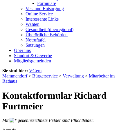
Formulare
Ver- und Entsorgung
Online Service
Interessante Links
Wahlen
Gesundheit (überregional)
Überörtliche Behörden
Notruftafel
Satzungen
Über uns
Standort & Gewerbe
Mitgliedsgemeinden
Sie sind hier:
VGem
Mammendorf
>
Bürgerservice
>
Verwaltung
>
Mitarbeiter im
Rathaus
Kontaktformular Richard
Furtmeier
Mit
gekennzeichnete Felder sind Pflichtfelder.