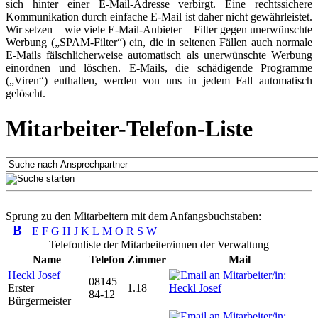
sich hinter einer E-Mail-Adresse verbirgt. Eine rechtssichere
Kommunikation durch einfache E-Mail ist daher nicht gewährleistet.
Wir setzen – wie viele E-Mail-Anbieter – Filter gegen unerwünschte
Werbung („SPAM-Filter“) ein, die in seltenen Fällen auch normale
E-Mails fälschlicherweise automatisch als unerwünschte Werbung
einordnen und löschen. E-Mails, die schädigende Programme
(„Viren“) enthalten, werden von uns in jedem Fall automatisch
gelöscht.
Mitarbeiter-Telefon-Liste
Sprung zu den Mitarbeitern mit dem Anfangsbuchstaben:
B
E
F
G
H
J
K
L
M
O
R
S
W
Telefonliste der Mitarbeiter/innen der Verwaltung
Name
Telefon
Zimmer
Mail
Heckl Josef
08145
Erster
1.18
84-12
Bürgermeister