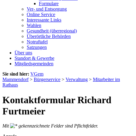
Formulare
Ver- und Entsorgung
Online Service
Interessante Links
Wahlen
Gesundheit (überregional)
Überörtliche Behörden
Notruftafel
Satzungen
Über uns
Standort & Gewerbe
Mitgliedsgemeinden
Sie sind hier:
VGem
Mammendorf
>
Bürgerservice
>
Verwaltung
>
Mitarbeiter im
Rathaus
Kontaktformular Richard
Furtmeier
Mit
gekennzeichnete Felder sind Pflichtfelder.