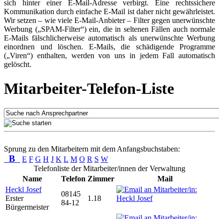
sich hinter einer E-Mail-Adresse verbirgt. Eine rechtssichere
Kommunikation durch einfache E-Mail ist daher nicht gewährleistet.
Wir setzen – wie viele E-Mail-Anbieter – Filter gegen unerwünschte
Werbung („SPAM-Filter“) ein, die in seltenen Fällen auch normale
E-Mails fälschlicherweise automatisch als unerwünschte Werbung
einordnen und löschen. E-Mails, die schädigende Programme
(„Viren“) enthalten, werden von uns in jedem Fall automatisch
gelöscht.
Mitarbeiter-Telefon-Liste
Sprung zu den Mitarbeitern mit dem Anfangsbuchstaben:
B
E
F
G
H
J
K
L
M
O
R
S
W
Telefonliste der Mitarbeiter/innen der Verwaltung
Name
Telefon
Zimmer
Mail
Heckl Josef
08145
Erster
1.18
84-12
Bürgermeister