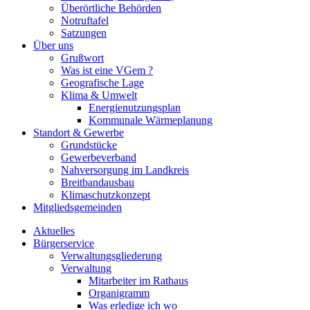
Überörtliche Behörden
Notruftafel
Satzungen
Über uns
Grußwort
Was ist eine VGem ?
Geografische Lage
Klima & Umwelt
Energienutzungsplan
Kommunale Wärmeplanung
Standort & Gewerbe
Grundstücke
Gewerbeverband
Nahversorgung im Landkreis
Breitbandausbau
Klimaschutzkonzept
Mitgliedsgemeinden
Aktuelles
Bürgerservice
Verwaltungsgliederung
Verwaltung
Mitarbeiter im Rathaus
Organigramm
Was erledige ich wo