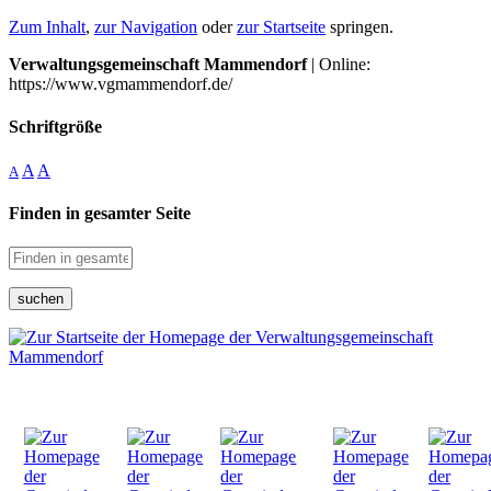
Zum Inhalt
,
zur Navigation
oder
zur Startseite
springen.
Verwaltungsgemeinschaft Mammendorf
| Online:
https://www.vgmammendorf.de/
Schriftgröße
A
A
A
Finden in gesamter Seite
suchen