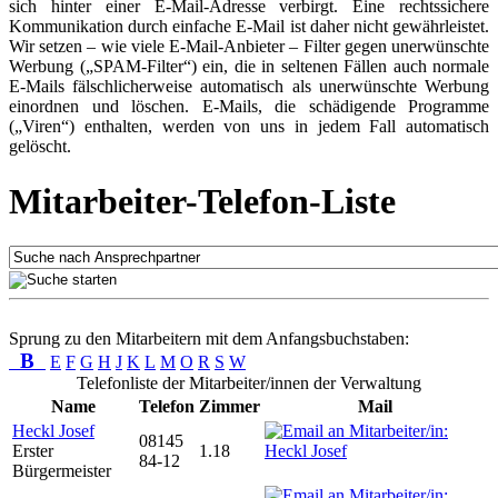
sich hinter einer E-Mail-Adresse verbirgt. Eine rechtssichere
Kommunikation durch einfache E-Mail ist daher nicht gewährleistet.
Wir setzen – wie viele E-Mail-Anbieter – Filter gegen unerwünschte
Werbung („SPAM-Filter“) ein, die in seltenen Fällen auch normale
E-Mails fälschlicherweise automatisch als unerwünschte Werbung
einordnen und löschen. E-Mails, die schädigende Programme
(„Viren“) enthalten, werden von uns in jedem Fall automatisch
gelöscht.
Mitarbeiter-Telefon-Liste
Sprung zu den Mitarbeitern mit dem Anfangsbuchstaben:
B
E
F
G
H
J
K
L
M
O
R
S
W
Telefonliste der Mitarbeiter/innen der Verwaltung
Name
Telefon
Zimmer
Mail
Heckl Josef
08145
Erster
1.18
84-12
Bürgermeister