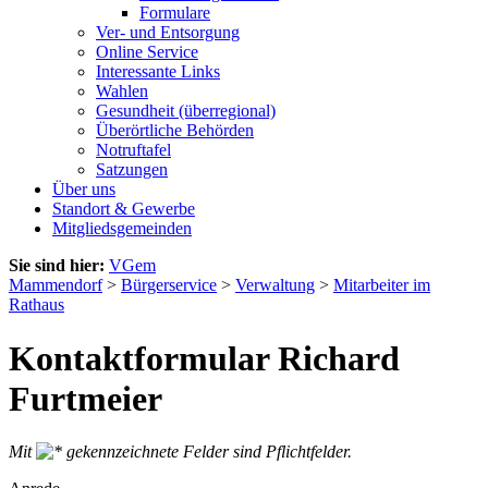
Formulare
Ver- und Entsorgung
Online Service
Interessante Links
Wahlen
Gesundheit (überregional)
Überörtliche Behörden
Notruftafel
Satzungen
Über uns
Standort & Gewerbe
Mitgliedsgemeinden
Sie sind hier:
VGem
Mammendorf
>
Bürgerservice
>
Verwaltung
>
Mitarbeiter im
Rathaus
Kontaktformular Richard
Furtmeier
Mit
gekennzeichnete Felder sind Pflichtfelder.