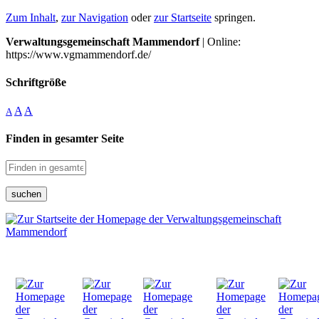
Zum Inhalt
,
zur Navigation
oder
zur Startseite
springen.
Verwaltungsgemeinschaft Mammendorf
| Online:
https://www.vgmammendorf.de/
Schriftgröße
A
A
A
Finden in gesamter Seite
suchen