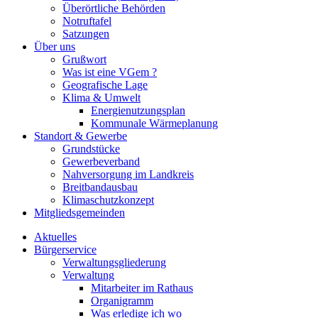
Überörtliche Behörden
Notruftafel
Satzungen
Über uns
Grußwort
Was ist eine VGem ?
Geografische Lage
Klima & Umwelt
Energienutzungsplan
Kommunale Wärmeplanung
Standort & Gewerbe
Grundstücke
Gewerbeverband
Nahversorgung im Landkreis
Breitbandausbau
Klimaschutzkonzept
Mitgliedsgemeinden
Aktuelles
Bürgerservice
Verwaltungsgliederung
Verwaltung
Mitarbeiter im Rathaus
Organigramm
Was erledige ich wo