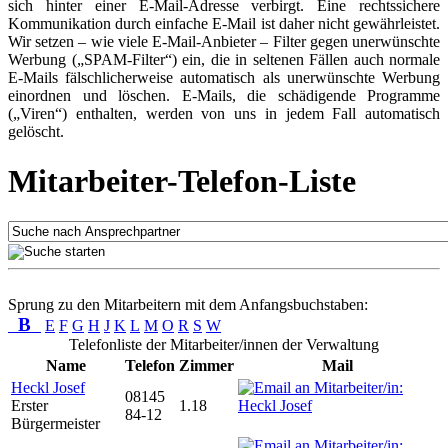
sich hinter einer E-Mail-Adresse verbirgt. Eine rechtssichere
Kommunikation durch einfache E-Mail ist daher nicht gewährleistet.
Wir setzen – wie viele E-Mail-Anbieter – Filter gegen unerwünschte
Werbung („SPAM-Filter“) ein, die in seltenen Fällen auch normale
E-Mails fälschlicherweise automatisch als unerwünschte Werbung
einordnen und löschen. E-Mails, die schädigende Programme
(„Viren“) enthalten, werden von uns in jedem Fall automatisch
gelöscht.
Mitarbeiter-Telefon-Liste
Sprung zu den Mitarbeitern mit dem Anfangsbuchstaben:
B
E
F
G
H
J
K
L
M
O
R
S
W
Telefonliste der Mitarbeiter/innen der Verwaltung
Name
Telefon
Zimmer
Mail
Heckl Josef
08145
Erster
1.18
84-12
Bürgermeister