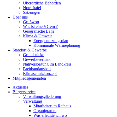
Überörtliche Behörden
Notruftafel
Satzungen
Über uns
Grußwort
Was ist eine VGem ?
Geografische Lage
Klima & Umwelt
Energienutzungsplan
Kommunale Wärmeplanung
Standort & Gewerbe
Grundstücke
Gewerbeverband
Nahversorgung im Landkreis
Breitbandausbau
Klimaschutzkonzept
Mitgliedsgemeinden
Aktuelles
Bürgerservice
Verwaltungsgliederung
Verwaltung
Mitarbeiter im Rathaus
Organigramm
Was erledige ich wo