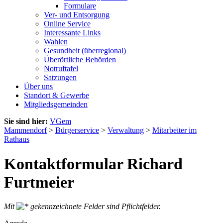
Formulare
Ver- und Entsorgung
Online Service
Interessante Links
Wahlen
Gesundheit (überregional)
Überörtliche Behörden
Notruftafel
Satzungen
Über uns
Standort & Gewerbe
Mitgliedsgemeinden
Sie sind hier:
VGem
Mammendorf
>
Bürgerservice
>
Verwaltung
>
Mitarbeiter im
Rathaus
Kontaktformular Richard
Furtmeier
Mit
gekennzeichnete Felder sind Pflichtfelder.