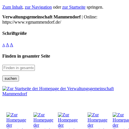
Zum Inhalt
,
zur Navigation
oder
zur Startseite
springen.
Verwaltungsgemeinschaft Mammendorf
| Online:
https://www.vgmammendorf.de/
Schriftgröße
A
A
A
Finden in gesamter Seite
suchen