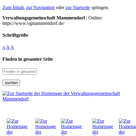
Zum Inhalt
,
zur Navigation
oder
zur Startseite
springen.
Verwaltungsgemeinschaft Mammendorf
| Online:
https://www.vgmammendorf.de/
Schriftgröße
A
A
A
Finden in gesamter Seite
suchen