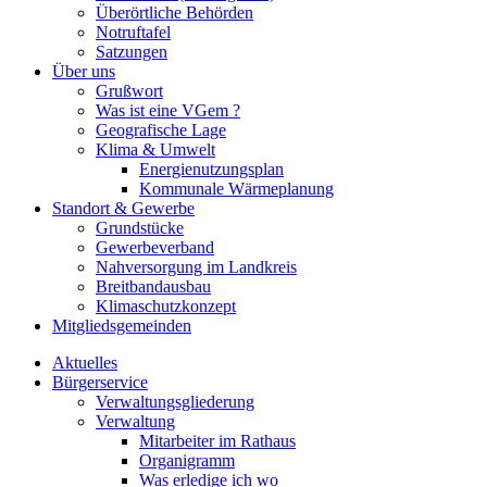
Überörtliche Behörden
Notruftafel
Satzungen
Über uns
Grußwort
Was ist eine VGem ?
Geografische Lage
Klima & Umwelt
Energienutzungsplan
Kommunale Wärmeplanung
Standort & Gewerbe
Grundstücke
Gewerbeverband
Nahversorgung im Landkreis
Breitbandausbau
Klimaschutzkonzept
Mitgliedsgemeinden
Aktuelles
Bürgerservice
Verwaltungsgliederung
Verwaltung
Mitarbeiter im Rathaus
Organigramm
Was erledige ich wo