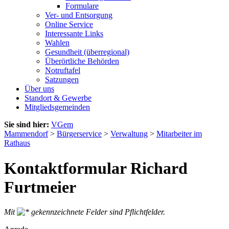
Formulare
Ver- und Entsorgung
Online Service
Interessante Links
Wahlen
Gesundheit (überregional)
Überörtliche Behörden
Notruftafel
Satzungen
Über uns
Standort & Gewerbe
Mitgliedsgemeinden
Sie sind hier:
VGem
Mammendorf
>
Bürgerservice
>
Verwaltung
>
Mitarbeiter im
Rathaus
Kontaktformular Richard
Furtmeier
Mit
gekennzeichnete Felder sind Pflichtfelder.