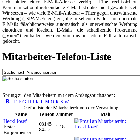
sich hinter einer E-Mail-Adresse verbirgt. Eine rechtssichere
Kommunikation durch einfache E-Mail ist daher nicht gewährleistet.
Wir setzen – wie viele E-Mail-Anbieter – Filter gegen unerwünschte
Werbung („SPAM-Filter“) ein, die in seltenen Fällen auch normale
E-Mails fälschlicherweise automatisch als unerwünschte Werbung
einordnen und löschen. E-Mails, die schädigende Programme
(„Viren“) enthalten, werden von uns in jedem Fall automatisch
gelöscht.
Mitarbeiter-Telefon-Liste
Sprung zu den Mitarbeitern mit dem Anfangsbuchstaben:
B
E
F
G
H
J
K
L
M
O
R
S
W
Telefonliste der Mitarbeiter/innen der Verwaltung
Name
Telefon
Zimmer
Mail
Heckl Josef
08145
Erster
1.18
84-12
Bürgermeister