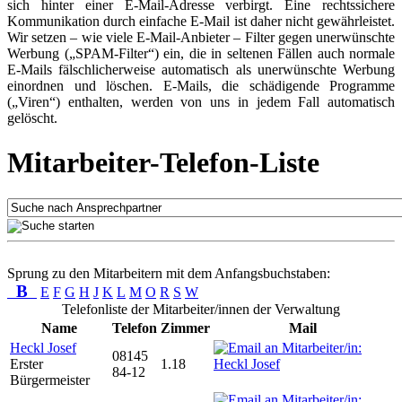
sich hinter einer E-Mail-Adresse verbirgt. Eine rechtssichere
Kommunikation durch einfache E-Mail ist daher nicht gewährleistet.
Wir setzen – wie viele E-Mail-Anbieter – Filter gegen unerwünschte
Werbung („SPAM-Filter“) ein, die in seltenen Fällen auch normale
E-Mails fälschlicherweise automatisch als unerwünschte Werbung
einordnen und löschen. E-Mails, die schädigende Programme
(„Viren“) enthalten, werden von uns in jedem Fall automatisch
gelöscht.
Mitarbeiter-Telefon-Liste
Sprung zu den Mitarbeitern mit dem Anfangsbuchstaben:
B
E
F
G
H
J
K
L
M
O
R
S
W
Telefonliste der Mitarbeiter/innen der Verwaltung
Name
Telefon
Zimmer
Mail
Heckl Josef
08145
Erster
1.18
84-12
Bürgermeister