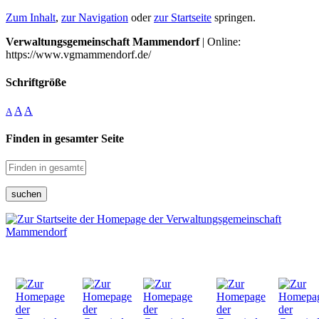
Zum Inhalt
,
zur Navigation
oder
zur Startseite
springen.
Verwaltungsgemeinschaft Mammendorf
| Online:
https://www.vgmammendorf.de/
Schriftgröße
A
A
A
Finden in gesamter Seite
suchen