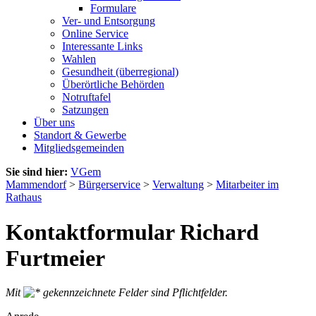
Formulare
Ver- und Entsorgung
Online Service
Interessante Links
Wahlen
Gesundheit (überregional)
Überörtliche Behörden
Notruftafel
Satzungen
Über uns
Standort & Gewerbe
Mitgliedsgemeinden
Sie sind hier:
VGem
Mammendorf
>
Bürgerservice
>
Verwaltung
>
Mitarbeiter im
Rathaus
Kontaktformular Richard
Furtmeier
Mit
gekennzeichnete Felder sind Pflichtfelder.