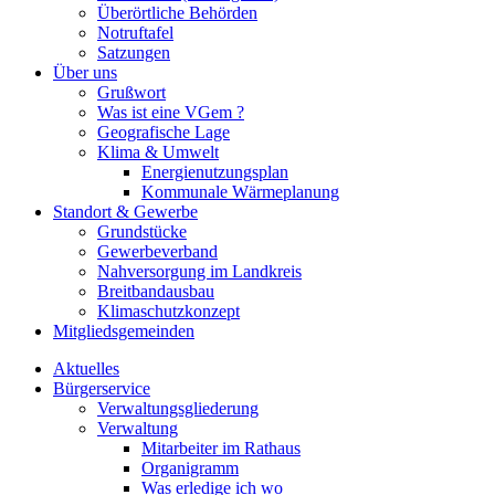
Überörtliche Behörden
Notruftafel
Satzungen
Über uns
Grußwort
Was ist eine VGem ?
Geografische Lage
Klima & Umwelt
Energienutzungsplan
Kommunale Wärmeplanung
Standort & Gewerbe
Grundstücke
Gewerbeverband
Nahversorgung im Landkreis
Breitbandausbau
Klimaschutzkonzept
Mitgliedsgemeinden
Aktuelles
Bürgerservice
Verwaltungsgliederung
Verwaltung
Mitarbeiter im Rathaus
Organigramm
Was erledige ich wo