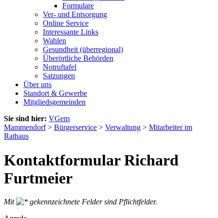
Formulare
Ver- und Entsorgung
Online Service
Interessante Links
Wahlen
Gesundheit (überregional)
Überörtliche Behörden
Notruftafel
Satzungen
Über uns
Standort & Gewerbe
Mitgliedsgemeinden
Sie sind hier:
VGem
Mammendorf
>
Bürgerservice
>
Verwaltung
>
Mitarbeiter im
Rathaus
Kontaktformular Richard
Furtmeier
Mit
gekennzeichnete Felder sind Pflichtfelder.