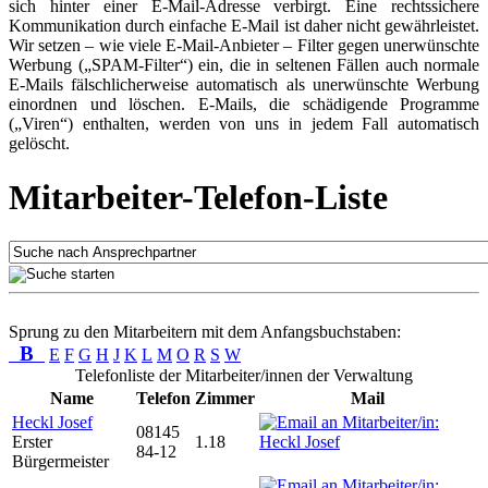
sich hinter einer E-Mail-Adresse verbirgt. Eine rechtssichere
Kommunikation durch einfache E-Mail ist daher nicht gewährleistet.
Wir setzen – wie viele E-Mail-Anbieter – Filter gegen unerwünschte
Werbung („SPAM-Filter“) ein, die in seltenen Fällen auch normale
E-Mails fälschlicherweise automatisch als unerwünschte Werbung
einordnen und löschen. E-Mails, die schädigende Programme
(„Viren“) enthalten, werden von uns in jedem Fall automatisch
gelöscht.
Mitarbeiter-Telefon-Liste
Sprung zu den Mitarbeitern mit dem Anfangsbuchstaben:
B
E
F
G
H
J
K
L
M
O
R
S
W
Telefonliste der Mitarbeiter/innen der Verwaltung
Name
Telefon
Zimmer
Mail
Heckl Josef
08145
Erster
1.18
84-12
Bürgermeister