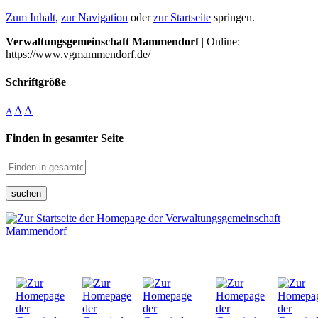
Zum Inhalt
,
zur Navigation
oder
zur Startseite
springen.
Verwaltungsgemeinschaft Mammendorf
| Online:
https://www.vgmammendorf.de/
Schriftgröße
A
A
A
Finden in gesamter Seite
suchen