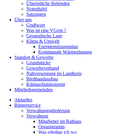
Überörtliche Behörden
Notruftafel
Satzungen
Über uns
Grußwort
Was ist eine VGem ?
Geografische Lage
Klima & Umwelt
Energienutzungsplan
Kommunale Wärmeplanung
Standort & Gewerbe
Grundstücke
Gewerbeverband
Nahversorgung im Landkreis
Breitbandausbau
Klimaschutzkonzept
Mitgliedsgemeinden
Aktuelles
Bürgerservice
Verwaltungsgliederung
Verwaltung
Mitarbeiter im Rathaus
Organigramm
Was erledige ich wo