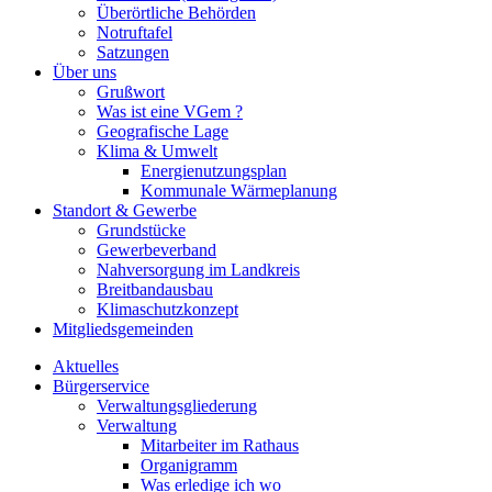
Überörtliche Behörden
Notruftafel
Satzungen
Über uns
Grußwort
Was ist eine VGem ?
Geografische Lage
Klima & Umwelt
Energienutzungsplan
Kommunale Wärmeplanung
Standort & Gewerbe
Grundstücke
Gewerbeverband
Nahversorgung im Landkreis
Breitbandausbau
Klimaschutzkonzept
Mitgliedsgemeinden
Aktuelles
Bürgerservice
Verwaltungsgliederung
Verwaltung
Mitarbeiter im Rathaus
Organigramm
Was erledige ich wo