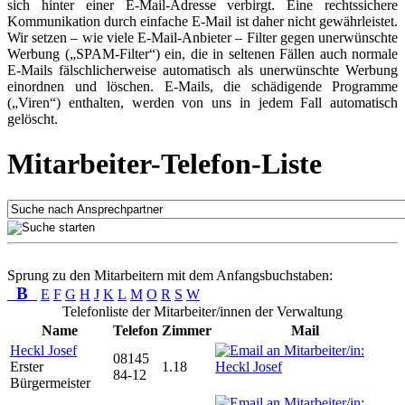
sich hinter einer E-Mail-Adresse verbirgt. Eine rechtssichere
Kommunikation durch einfache E-Mail ist daher nicht gewährleistet.
Wir setzen – wie viele E-Mail-Anbieter – Filter gegen unerwünschte
Werbung („SPAM-Filter“) ein, die in seltenen Fällen auch normale
E-Mails fälschlicherweise automatisch als unerwünschte Werbung
einordnen und löschen. E-Mails, die schädigende Programme
(„Viren“) enthalten, werden von uns in jedem Fall automatisch
gelöscht.
Mitarbeiter-Telefon-Liste
Sprung zu den Mitarbeitern mit dem Anfangsbuchstaben:
B
E
F
G
H
J
K
L
M
O
R
S
W
Telefonliste der Mitarbeiter/innen der Verwaltung
Name
Telefon
Zimmer
Mail
Heckl Josef
08145
Erster
1.18
84-12
Bürgermeister