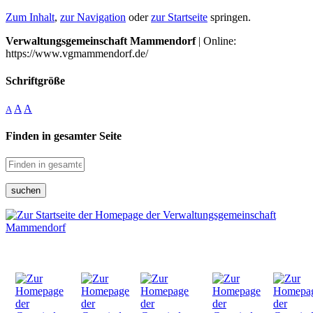
Zum Inhalt
,
zur Navigation
oder
zur Startseite
springen.
Verwaltungsgemeinschaft Mammendorf
| Online:
https://www.vgmammendorf.de/
Schriftgröße
A
A
A
Finden in gesamter Seite
suchen