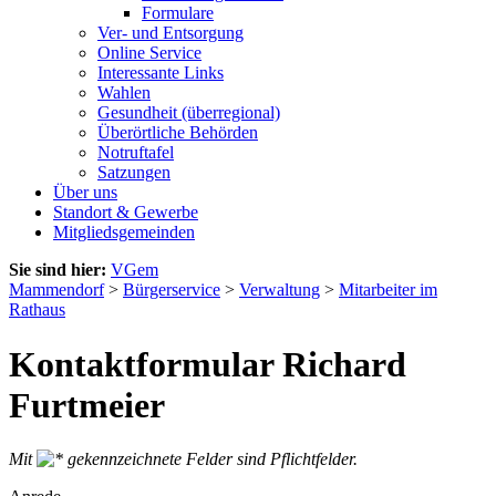
Formulare
Ver- und Entsorgung
Online Service
Interessante Links
Wahlen
Gesundheit (überregional)
Überörtliche Behörden
Notruftafel
Satzungen
Über uns
Standort & Gewerbe
Mitgliedsgemeinden
Sie sind hier:
VGem
Mammendorf
>
Bürgerservice
>
Verwaltung
>
Mitarbeiter im
Rathaus
Kontaktformular Richard
Furtmeier
Mit
gekennzeichnete Felder sind Pflichtfelder.