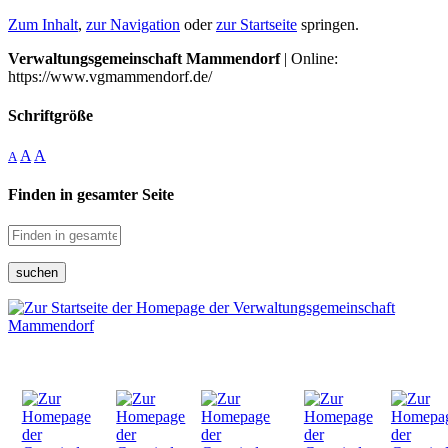
Zum Inhalt
,
zur Navigation
oder
zur Startseite
springen.
Verwaltungsgemeinschaft Mammendorf
| Online:
https://www.vgmammendorf.de/
Schriftgröße
A
A
A
Finden in gesamter Seite
suchen