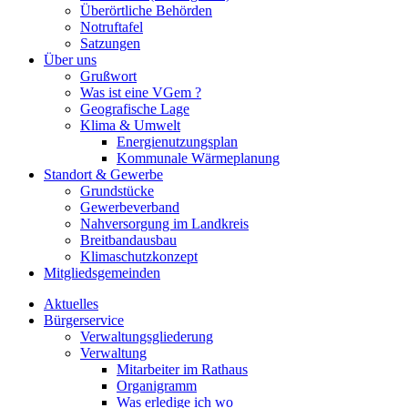
Überörtliche Behörden
Notruftafel
Satzungen
Über uns
Grußwort
Was ist eine VGem ?
Geografische Lage
Klima & Umwelt
Energienutzungsplan
Kommunale Wärmeplanung
Standort & Gewerbe
Grundstücke
Gewerbeverband
Nahversorgung im Landkreis
Breitbandausbau
Klimaschutzkonzept
Mitgliedsgemeinden
Aktuelles
Bürgerservice
Verwaltungsgliederung
Verwaltung
Mitarbeiter im Rathaus
Organigramm
Was erledige ich wo