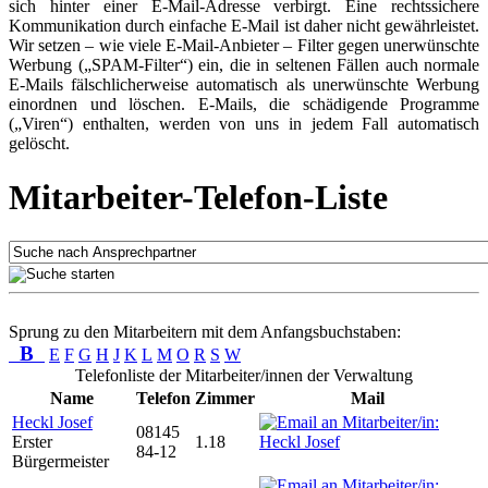
sich hinter einer E-Mail-Adresse verbirgt. Eine rechtssichere
Kommunikation durch einfache E-Mail ist daher nicht gewährleistet.
Wir setzen – wie viele E-Mail-Anbieter – Filter gegen unerwünschte
Werbung („SPAM-Filter“) ein, die in seltenen Fällen auch normale
E-Mails fälschlicherweise automatisch als unerwünschte Werbung
einordnen und löschen. E-Mails, die schädigende Programme
(„Viren“) enthalten, werden von uns in jedem Fall automatisch
gelöscht.
Mitarbeiter-Telefon-Liste
Sprung zu den Mitarbeitern mit dem Anfangsbuchstaben:
B
E
F
G
H
J
K
L
M
O
R
S
W
Telefonliste der Mitarbeiter/innen der Verwaltung
Name
Telefon
Zimmer
Mail
Heckl Josef
08145
Erster
1.18
84-12
Bürgermeister