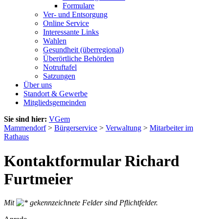
Formulare
Ver- und Entsorgung
Online Service
Interessante Links
Wahlen
Gesundheit (überregional)
Überörtliche Behörden
Notruftafel
Satzungen
Über uns
Standort & Gewerbe
Mitgliedsgemeinden
Sie sind hier:
VGem
Mammendorf
>
Bürgerservice
>
Verwaltung
>
Mitarbeiter im
Rathaus
Kontaktformular Richard
Furtmeier
Mit
gekennzeichnete Felder sind Pflichtfelder.