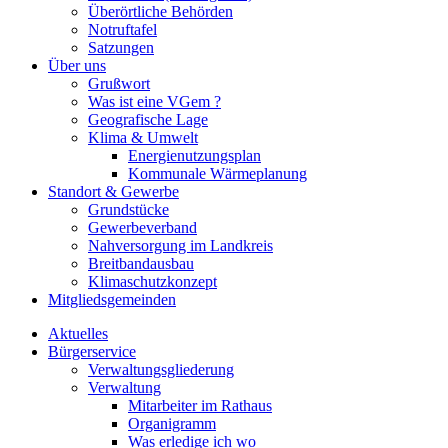
Überörtliche Behörden
Notruftafel
Satzungen
Über uns
Grußwort
Was ist eine VGem ?
Geografische Lage
Klima & Umwelt
Energienutzungsplan
Kommunale Wärmeplanung
Standort & Gewerbe
Grundstücke
Gewerbeverband
Nahversorgung im Landkreis
Breitbandausbau
Klimaschutzkonzept
Mitgliedsgemeinden
Aktuelles
Bürgerservice
Verwaltungsgliederung
Verwaltung
Mitarbeiter im Rathaus
Organigramm
Was erledige ich wo