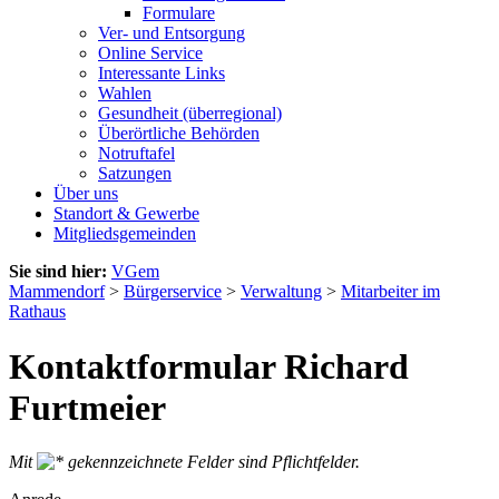
Formulare
Ver- und Entsorgung
Online Service
Interessante Links
Wahlen
Gesundheit (überregional)
Überörtliche Behörden
Notruftafel
Satzungen
Über uns
Standort & Gewerbe
Mitgliedsgemeinden
Sie sind hier:
VGem
Mammendorf
>
Bürgerservice
>
Verwaltung
>
Mitarbeiter im
Rathaus
Kontaktformular Richard
Furtmeier
Mit
gekennzeichnete Felder sind Pflichtfelder.