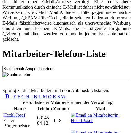
sich hinter einer E-Mail-Adresse verbirgt. Eine rechtssichere
Kommunikation durch einfache E-Mail ist daher nicht gewährleistet.
Wir setzen – wie viele E-Mail-Anbieter – Filter gegen unerwünschte
Werbung („SPAM-Filter“) ein, die in seltenen Fällen auch normale
E-Mails fälschlicherweise automatisch als unerwünschte Werbung
einordnen und löschen. E-Mails, die schädigende Programme
(„Viren“) enthalten, werden von uns in jedem Fall automatisch
gelöscht.
Mitarbeiter-Telefon-Liste
Sprung zu den Mitarbeitern mit dem Anfangsbuchstaben:
B
E
F
G
H
J
K
L
M
O
R
S
W
Telefonliste der Mitarbeiter/innen der Verwaltung
Name
Telefon
Zimmer
Mail
Heckl Josef
08145
Erster
1.18
84-12
Bürgermeister