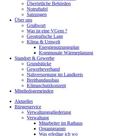
Überörtliche Behörden
Notruftafel
Satzungen
Über uns
Grußwort
Was ist eine VGem ?
Geografische Lage
Klima & Umwelt
Energienutzungsplan
Kommunale Wärmeplanung
Standort & Gewerbe
Grundstücke
Gewerbeverband
Nahversorgung im Landkreis
Breitbandausbau
Klimaschutzkonzept
Mitgliedsgemeinden
Aktuelles
Bürgerservice
Verwaltungsgliederung
Verwaltung
Mitarbeiter im Rathaus
Organigramm
Was erledige ich wo