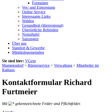
Formulare
Ver- und Entsorgung
Online Service
Interessante Links
Wahlen
Gesundheit (überregional)
Überörtliche Behörden
Notruftafel
Satzungen
Über uns
Standort & Gewerbe
Mitgliedsgemeinden
Sie sind hier:
VGem
Mammendorf
>
Bürgerservice
>
Verwaltung
>
Mitarbeiter im
Rathaus
Kontaktformular Richard
Furtmeier
Mit
gekennzeichnete Felder sind Pflichtfelder.