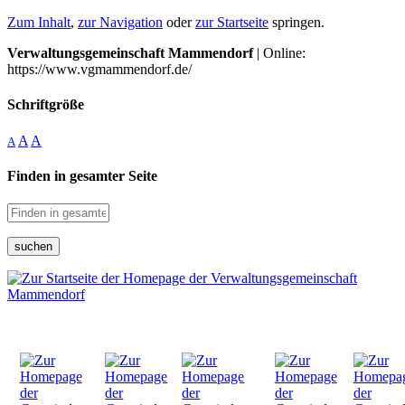
Zum Inhalt
,
zur Navigation
oder
zur Startseite
springen.
Verwaltungsgemeinschaft Mammendorf
| Online:
https://www.vgmammendorf.de/
Schriftgröße
A
A
A
Finden in gesamter Seite
suchen