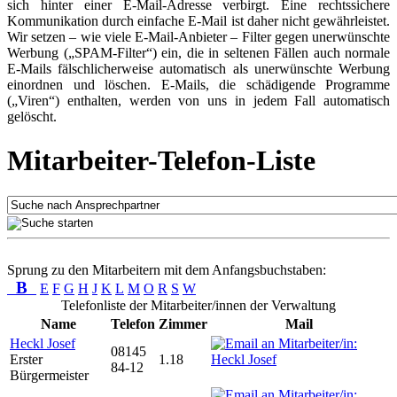
sich hinter einer E-Mail-Adresse verbirgt. Eine rechtssichere
Kommunikation durch einfache E-Mail ist daher nicht gewährleistet.
Wir setzen – wie viele E-Mail-Anbieter – Filter gegen unerwünschte
Werbung („SPAM-Filter“) ein, die in seltenen Fällen auch normale
E-Mails fälschlicherweise automatisch als unerwünschte Werbung
einordnen und löschen. E-Mails, die schädigende Programme
(„Viren“) enthalten, werden von uns in jedem Fall automatisch
gelöscht.
Mitarbeiter-Telefon-Liste
Sprung zu den Mitarbeitern mit dem Anfangsbuchstaben:
B
E
F
G
H
J
K
L
M
O
R
S
W
Telefonliste der Mitarbeiter/innen der Verwaltung
Name
Telefon
Zimmer
Mail
Heckl Josef
08145
Erster
1.18
84-12
Bürgermeister