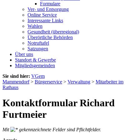
Formulare
Ver- und Entsorgung
Online Service
Interessante Links
Wahlen
Gesundheit (überregional)
Überörtliche Behörden
Notruftafel
Satzungen
Über uns
Standort & Gewerbe
Mitgliedsgemeinden
Sie sind hier:
VGem
Mammendorf
>
Bürgerservice
>
Verwaltung
>
Mitarbeiter im
Rathaus
Kontaktformular Richard
Furtmeier
Mit
gekennzeichnete Felder sind Pflichtfelder.