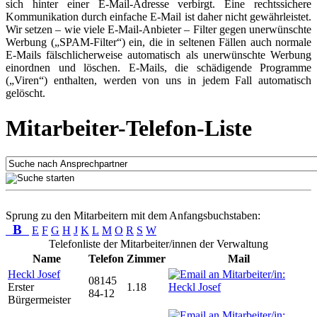
sich hinter einer E-Mail-Adresse verbirgt. Eine rechtssichere
Kommunikation durch einfache E-Mail ist daher nicht gewährleistet.
Wir setzen – wie viele E-Mail-Anbieter – Filter gegen unerwünschte
Werbung („SPAM-Filter“) ein, die in seltenen Fällen auch normale
E-Mails fälschlicherweise automatisch als unerwünschte Werbung
einordnen und löschen. E-Mails, die schädigende Programme
(„Viren“) enthalten, werden von uns in jedem Fall automatisch
gelöscht.
Mitarbeiter-Telefon-Liste
Sprung zu den Mitarbeitern mit dem Anfangsbuchstaben:
B
E
F
G
H
J
K
L
M
O
R
S
W
Telefonliste der Mitarbeiter/innen der Verwaltung
Name
Telefon
Zimmer
Mail
Heckl Josef
08145
Erster
1.18
84-12
Bürgermeister