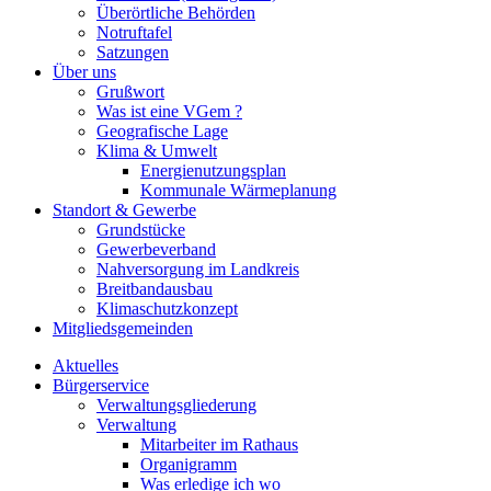
Überörtliche Behörden
Notruftafel
Satzungen
Über uns
Grußwort
Was ist eine VGem ?
Geografische Lage
Klima & Umwelt
Energienutzungsplan
Kommunale Wärmeplanung
Standort & Gewerbe
Grundstücke
Gewerbeverband
Nahversorgung im Landkreis
Breitbandausbau
Klimaschutzkonzept
Mitgliedsgemeinden
Aktuelles
Bürgerservice
Verwaltungsgliederung
Verwaltung
Mitarbeiter im Rathaus
Organigramm
Was erledige ich wo