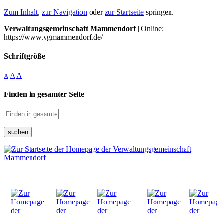
Zum Inhalt
,
zur Navigation
oder
zur Startseite
springen.
Verwaltungsgemeinschaft Mammendorf
| Online:
https://www.vgmammendorf.de/
Schriftgröße
A
A
A
Finden in gesamter Seite
suchen