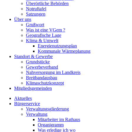
Überörtliche Behörden
Notruftafel
Satzungen
Über uns
Grußwort
Was ist eine VGem ?
Geografische Lage
Klima & Umwelt
Energienutzungsplan
Kommunale Wärmeplanung
Standort & Gewerbe
Grundstücke
Gewerbeverband
Nahversorgung im Landkreis
Breitbandausbau
Klimaschutzkonzept
Mitgliedsgemeinden
Aktuelles
Bürgerservice
Verwaltungsgliederung
Verwaltung
Mitarbeiter im Rathaus
Organigramm
Was erledige ich wo