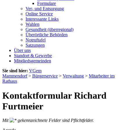
Formulare
Ver- und Entsorgung
Online Service
Interessante Links
Wahlen
Gesundheit (überregional)
Überörtliche Behörden
Notruftafel
Satzungen
Über uns
Standort & Gewerbe
Mitgliedsgemeinden
Sie sind hier:
VGem
Mammendorf
>
Bürgerservice
>
Verwaltung
>
Mitarbeiter im
Rathaus
Kontaktformular Richard
Furtmeier
Mit
gekennzeichnete Felder sind Pflichtfelder.