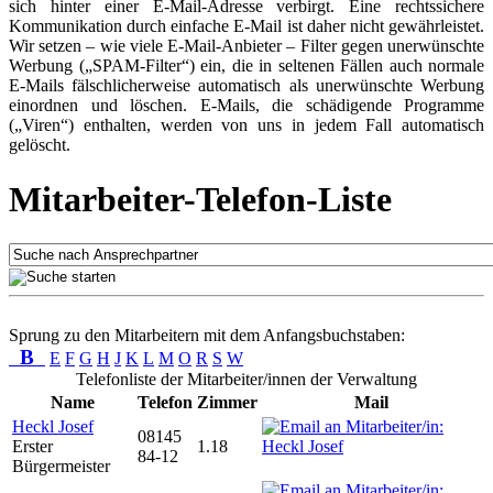
sich hinter einer E-Mail-Adresse verbirgt. Eine rechtssichere
Kommunikation durch einfache E-Mail ist daher nicht gewährleistet.
Wir setzen – wie viele E-Mail-Anbieter – Filter gegen unerwünschte
Werbung („SPAM-Filter“) ein, die in seltenen Fällen auch normale
E-Mails fälschlicherweise automatisch als unerwünschte Werbung
einordnen und löschen. E-Mails, die schädigende Programme
(„Viren“) enthalten, werden von uns in jedem Fall automatisch
gelöscht.
Mitarbeiter-Telefon-Liste
Sprung zu den Mitarbeitern mit dem Anfangsbuchstaben:
B
E
F
G
H
J
K
L
M
O
R
S
W
Telefonliste der Mitarbeiter/innen der Verwaltung
Name
Telefon
Zimmer
Mail
Heckl Josef
08145
Erster
1.18
84-12
Bürgermeister