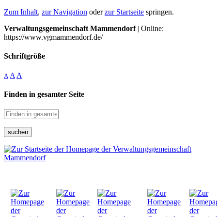
Zum Inhalt
,
zur Navigation
oder
zur Startseite
springen.
Verwaltungsgemeinschaft Mammendorf
| Online:
https://www.vgmammendorf.de/
Schriftgröße
A
A
A
Finden in gesamter Seite
suchen