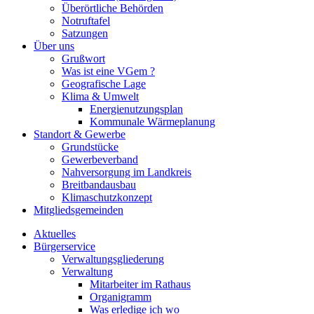
Überörtliche Behörden
Notruftafel
Satzungen
Über uns
Grußwort
Was ist eine VGem ?
Geografische Lage
Klima & Umwelt
Energienutzungsplan
Kommunale Wärmeplanung
Standort & Gewerbe
Grundstücke
Gewerbeverband
Nahversorgung im Landkreis
Breitbandausbau
Klimaschutzkonzept
Mitgliedsgemeinden
Aktuelles
Bürgerservice
Verwaltungsgliederung
Verwaltung
Mitarbeiter im Rathaus
Organigramm
Was erledige ich wo