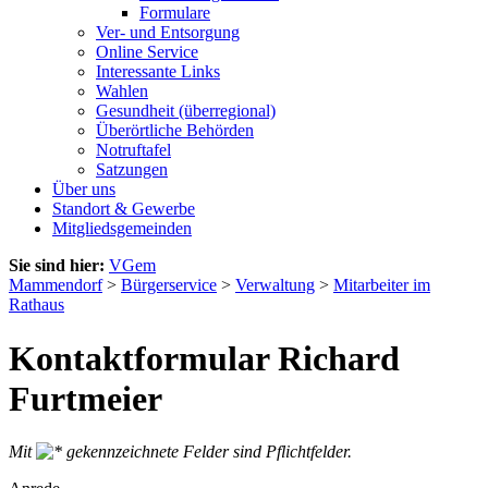
Formulare
Ver- und Entsorgung
Online Service
Interessante Links
Wahlen
Gesundheit (überregional)
Überörtliche Behörden
Notruftafel
Satzungen
Über uns
Standort & Gewerbe
Mitgliedsgemeinden
Sie sind hier:
VGem
Mammendorf
>
Bürgerservice
>
Verwaltung
>
Mitarbeiter im
Rathaus
Kontaktformular Richard
Furtmeier
Mit
gekennzeichnete Felder sind Pflichtfelder.