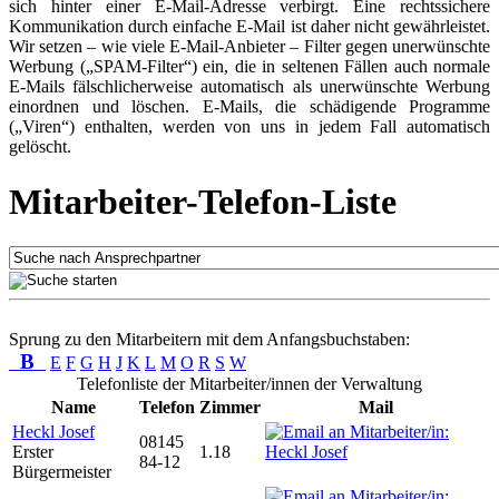
sich hinter einer E-Mail-Adresse verbirgt. Eine rechtssichere
Kommunikation durch einfache E-Mail ist daher nicht gewährleistet.
Wir setzen – wie viele E-Mail-Anbieter – Filter gegen unerwünschte
Werbung („SPAM-Filter“) ein, die in seltenen Fällen auch normale
E-Mails fälschlicherweise automatisch als unerwünschte Werbung
einordnen und löschen. E-Mails, die schädigende Programme
(„Viren“) enthalten, werden von uns in jedem Fall automatisch
gelöscht.
Mitarbeiter-Telefon-Liste
Sprung zu den Mitarbeitern mit dem Anfangsbuchstaben:
B
E
F
G
H
J
K
L
M
O
R
S
W
Telefonliste der Mitarbeiter/innen der Verwaltung
Name
Telefon
Zimmer
Mail
Heckl Josef
08145
Erster
1.18
84-12
Bürgermeister