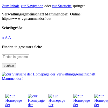
Zum Inhalt
,
zur Navigation
oder
zur Startseite
springen.
Verwaltungsgemeinschaft Mammendorf
| Online:
https://www.vgmammendorf.de/
Schriftgröße
A
A
A
Finden in gesamter Seite
suchen