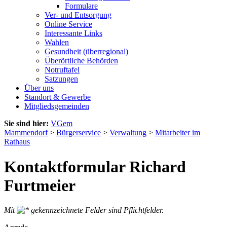
Formulare
Ver- und Entsorgung
Online Service
Interessante Links
Wahlen
Gesundheit (überregional)
Überörtliche Behörden
Notruftafel
Satzungen
Über uns
Standort & Gewerbe
Mitgliedsgemeinden
Sie sind hier:
VGem
Mammendorf
>
Bürgerservice
>
Verwaltung
>
Mitarbeiter im
Rathaus
Kontaktformular Richard
Furtmeier
Mit
gekennzeichnete Felder sind Pflichtfelder.