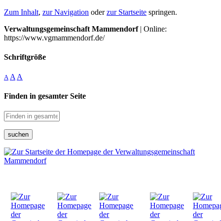
Zum Inhalt
,
zur Navigation
oder
zur Startseite
springen.
Verwaltungsgemeinschaft Mammendorf
| Online:
https://www.vgmammendorf.de/
Schriftgröße
A
A
A
Finden in gesamter Seite
suchen