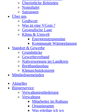
Überörtliche Behörden
Notruftafel
Satzungen
Über uns
Grußwort
Was ist eine VGem ?
Geografische Lage
Klima & Umwelt
Energienutzungsplan
Kommunale Wärmeplanung
Standort & Gewerbe
Grundstücke
Gewerbeverband
Nahversorgung im Landkreis
Breitbandausbau
Klimaschutzkonzept
Mitgliedsgemeinden
Aktuelles
Bürgerservice
Verwaltungsgliederung
Verwaltung
Mitarbeiter im Rathaus
Organigramm
Was erledige ich wo