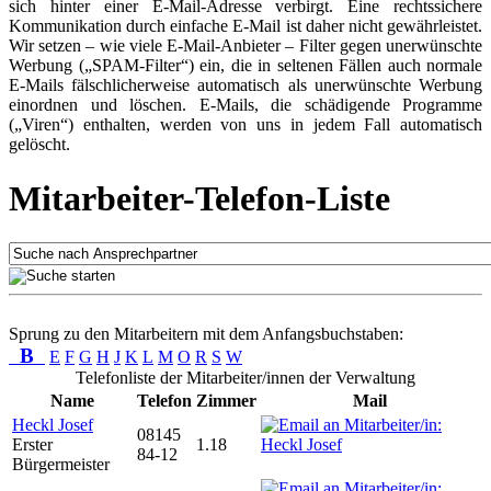
sich hinter einer E-Mail-Adresse verbirgt. Eine rechtssichere
Kommunikation durch einfache E-Mail ist daher nicht gewährleistet.
Wir setzen – wie viele E-Mail-Anbieter – Filter gegen unerwünschte
Werbung („SPAM-Filter“) ein, die in seltenen Fällen auch normale
E-Mails fälschlicherweise automatisch als unerwünschte Werbung
einordnen und löschen. E-Mails, die schädigende Programme
(„Viren“) enthalten, werden von uns in jedem Fall automatisch
gelöscht.
Mitarbeiter-Telefon-Liste
Sprung zu den Mitarbeitern mit dem Anfangsbuchstaben:
B
E
F
G
H
J
K
L
M
O
R
S
W
Telefonliste der Mitarbeiter/innen der Verwaltung
Name
Telefon
Zimmer
Mail
Heckl Josef
08145
Erster
1.18
84-12
Bürgermeister