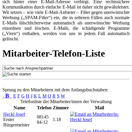
sich hinter einer E-Mail-Adresse verbirgt. Eine rechtssichere
Kommunikation durch einfache E-Mail ist daher nicht gewährleistet.
Wir setzen – wie viele E-Mail-Anbieter – Filter gegen unerwünschte
Werbung („SPAM-Filter“) ein, die in seltenen Fällen auch normale
E-Mails fälschlicherweise automatisch als unerwünschte Werbung
einordnen und löschen. E-Mails, die schädigende Programme
(„Viren“) enthalten, werden von uns in jedem Fall automatisch
gelöscht.
Mitarbeiter-Telefon-Liste
Sprung zu den Mitarbeitern mit dem Anfangsbuchstaben:
B
E
F
G
H
J
K
L
M
O
R
S
W
Telefonliste der Mitarbeiter/innen der Verwaltung
Name
Telefon
Zimmer
Mail
Heckl Josef
08145
Erster
1.18
84-12
Bürgermeister