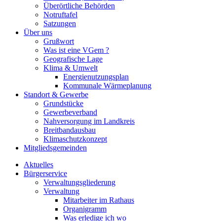
Überörtliche Behörden
Notruftafel
Satzungen
Über uns
Grußwort
Was ist eine VGem ?
Geografische Lage
Klima & Umwelt
Energienutzungsplan
Kommunale Wärmeplanung
Standort & Gewerbe
Grundstücke
Gewerbeverband
Nahversorgung im Landkreis
Breitbandausbau
Klimaschutzkonzept
Mitgliedsgemeinden
Aktuelles
Bürgerservice
Verwaltungsgliederung
Verwaltung
Mitarbeiter im Rathaus
Organigramm
Was erledige ich wo