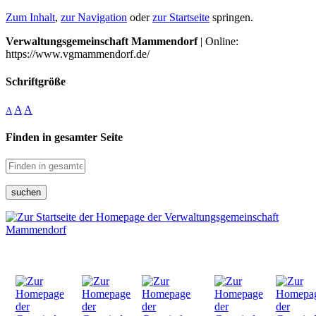
Zum Inhalt
,
zur Navigation
oder
zur Startseite
springen.
Verwaltungsgemeinschaft Mammendorf
| Online:
https://www.vgmammendorf.de/
Schriftgröße
A
A
A
Finden in gesamter Seite
suchen