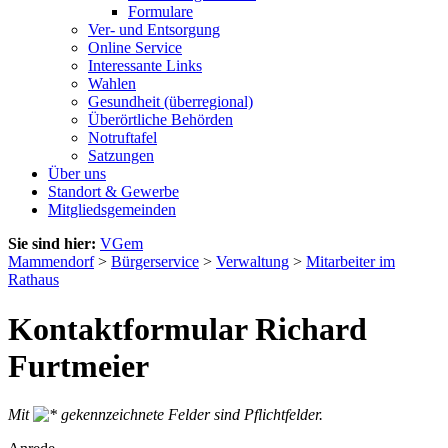
Formulare
Ver- und Entsorgung
Online Service
Interessante Links
Wahlen
Gesundheit (überregional)
Überörtliche Behörden
Notruftafel
Satzungen
Über uns
Standort & Gewerbe
Mitgliedsgemeinden
Sie sind hier:
VGem
Mammendorf
>
Bürgerservice
>
Verwaltung
>
Mitarbeiter im
Rathaus
Kontaktformular Richard
Furtmeier
Mit
gekennzeichnete Felder sind Pflichtfelder.