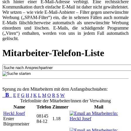
sich hinter einer E-Mail-Adresse verbirgt. Eine rechtssichere
Kommunikation durch einfache E-Mail ist daher nicht gewährleistet.
Wir setzen – wie viele E-Mail-Anbieter – Filter gegen unerwünschte
Werbung („SPAM-Filter“) ein, die in seltenen Fällen auch normale
E-Mails fälschlicherweise automatisch als unerwünschte Werbung
einordnen und löschen. E-Mails, die schädigende Programme
(„Viren“) enthalten, werden von uns in jedem Fall automatisch
gelöscht.
Mitarbeiter-Telefon-Liste
Sprung zu den Mitarbeitern mit dem Anfangsbuchstaben:
B
E
F
G
H
J
K
L
M
O
R
S
W
Telefonliste der Mitarbeiter/innen der Verwaltung
Name
Telefon
Zimmer
Mail
Heckl Josef
08145
Erster
1.18
84-12
Bürgermeister