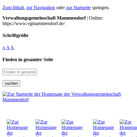
Zum Inhalt
,
zur Navigation
oder
zur Startseite
springen.
Verwaltungsgemeinschaft Mammendorf
| Online:
https://www.vgmammendorf.de/
Schriftgröße
A
A
A
Finden in gesamter Seite
suchen