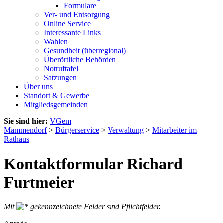
Formulare
Ver- und Entsorgung
Online Service
Interessante Links
Wahlen
Gesundheit (überregional)
Überörtliche Behörden
Notruftafel
Satzungen
Über uns
Standort & Gewerbe
Mitgliedsgemeinden
Sie sind hier:
VGem
Mammendorf
>
Bürgerservice
>
Verwaltung
>
Mitarbeiter im
Rathaus
Kontaktformular Richard
Furtmeier
Mit
gekennzeichnete Felder sind Pflichtfelder.