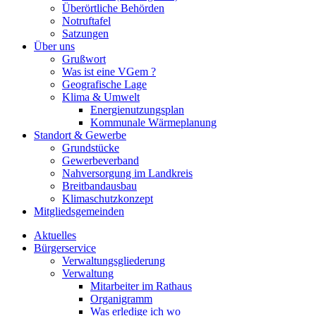
Überörtliche Behörden
Notruftafel
Satzungen
Über uns
Grußwort
Was ist eine VGem ?
Geografische Lage
Klima & Umwelt
Energienutzungsplan
Kommunale Wärmeplanung
Standort & Gewerbe
Grundstücke
Gewerbeverband
Nahversorgung im Landkreis
Breitbandausbau
Klimaschutzkonzept
Mitgliedsgemeinden
Aktuelles
Bürgerservice
Verwaltungsgliederung
Verwaltung
Mitarbeiter im Rathaus
Organigramm
Was erledige ich wo