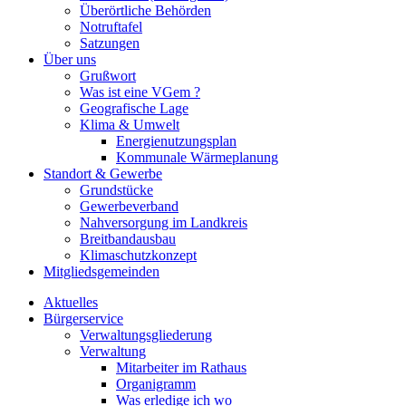
Überörtliche Behörden
Notruftafel
Satzungen
Über uns
Grußwort
Was ist eine VGem ?
Geografische Lage
Klima & Umwelt
Energienutzungsplan
Kommunale Wärmeplanung
Standort & Gewerbe
Grundstücke
Gewerbeverband
Nahversorgung im Landkreis
Breitbandausbau
Klimaschutzkonzept
Mitgliedsgemeinden
Aktuelles
Bürgerservice
Verwaltungsgliederung
Verwaltung
Mitarbeiter im Rathaus
Organigramm
Was erledige ich wo