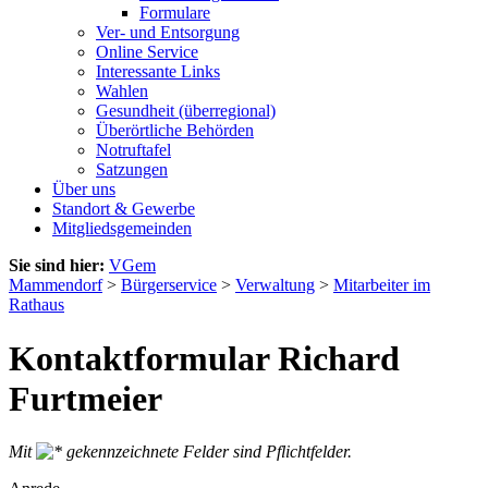
Formulare
Ver- und Entsorgung
Online Service
Interessante Links
Wahlen
Gesundheit (überregional)
Überörtliche Behörden
Notruftafel
Satzungen
Über uns
Standort & Gewerbe
Mitgliedsgemeinden
Sie sind hier:
VGem
Mammendorf
>
Bürgerservice
>
Verwaltung
>
Mitarbeiter im
Rathaus
Kontaktformular Richard
Furtmeier
Mit
gekennzeichnete Felder sind Pflichtfelder.