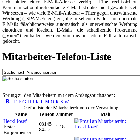
sich hinter einer E-Mail-Adresse verbirgt. Eine rechtssichere
Kommunikation durch einfache E-Mail ist daher nicht gewährleistet.
Wir setzen – wie viele E-Mail-Anbieter – Filter gegen unerwünschte
Werbung („SPAM-Filter“) ein, die in seltenen Fällen auch normale
E-Mails fälschlicherweise automatisch als unerwünschte Werbung
einordnen und löschen. E-Mails, die schädigende Programme
(„Viren“) enthalten, werden von uns in jedem Fall automatisch
gelöscht.
Mitarbeiter-Telefon-Liste
Sprung zu den Mitarbeitern mit dem Anfangsbuchstaben:
B
E
F
G
H
J
K
L
M
O
R
S
W
Telefonliste der Mitarbeiter/innen der Verwaltung
Name
Telefon
Zimmer
Mail
Heckl Josef
08145
Erster
1.18
84-12
Bürgermeister