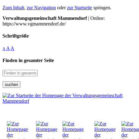
Zum Inhalt
,
zur Navigation
oder
zur Startseite
springen.
Verwaltungsgemeinschaft Mammendorf
| Online:
https://www.vgmammendorf.de/
Schriftgröße
A
A
A
Finden in gesamter Seite
suchen