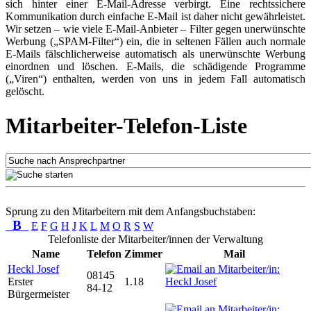
sich hinter einer E-Mail-Adresse verbirgt. Eine rechtssichere
Kommunikation durch einfache E-Mail ist daher nicht gewährleistet.
Wir setzen – wie viele E-Mail-Anbieter – Filter gegen unerwünschte
Werbung („SPAM-Filter“) ein, die in seltenen Fällen auch normale
E-Mails fälschlicherweise automatisch als unerwünschte Werbung
einordnen und löschen. E-Mails, die schädigende Programme
(„Viren“) enthalten, werden von uns in jedem Fall automatisch
gelöscht.
Mitarbeiter-Telefon-Liste
Sprung zu den Mitarbeitern mit dem Anfangsbuchstaben:
B
E
F
G
H
J
K
L
M
O
R
S
W
Telefonliste der Mitarbeiter/innen der Verwaltung
Name
Telefon
Zimmer
Mail
Heckl Josef
08145
Erster
1.18
84-12
Bürgermeister