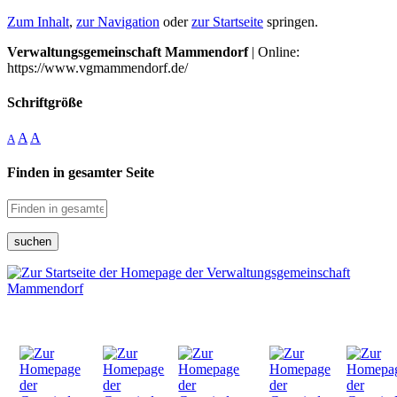
Zum Inhalt
,
zur Navigation
oder
zur Startseite
springen.
Verwaltungsgemeinschaft Mammendorf
| Online:
https://www.vgmammendorf.de/
Schriftgröße
A
A
A
Finden in gesamter Seite
suchen