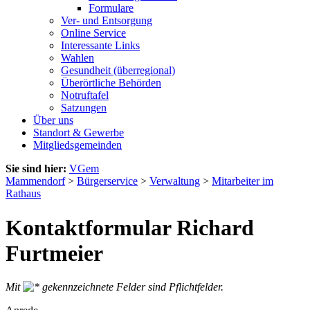
Formulare
Ver- und Entsorgung
Online Service
Interessante Links
Wahlen
Gesundheit (überregional)
Überörtliche Behörden
Notruftafel
Satzungen
Über uns
Standort & Gewerbe
Mitgliedsgemeinden
Sie sind hier:
VGem
Mammendorf
>
Bürgerservice
>
Verwaltung
>
Mitarbeiter im
Rathaus
Kontaktformular Richard
Furtmeier
Mit
gekennzeichnete Felder sind Pflichtfelder.