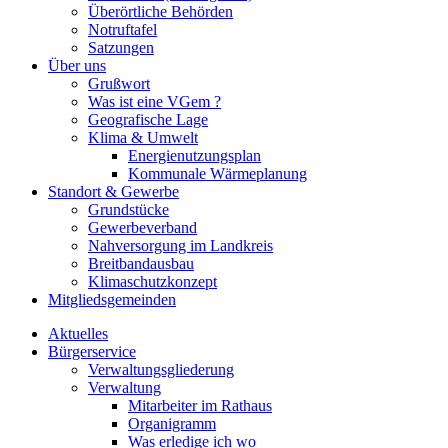
Überörtliche Behörden
Notruftafel
Satzungen
Über uns
Grußwort
Was ist eine VGem ?
Geografische Lage
Klima & Umwelt
Energienutzungsplan
Kommunale Wärmeplanung
Standort & Gewerbe
Grundstücke
Gewerbeverband
Nahversorgung im Landkreis
Breitbandausbau
Klimaschutzkonzept
Mitgliedsgemeinden
Aktuelles
Bürgerservice
Verwaltungsgliederung
Verwaltung
Mitarbeiter im Rathaus
Organigramm
Was erledige ich wo