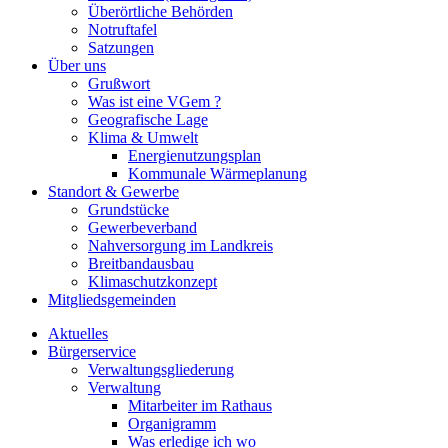
Überörtliche Behörden
Notruftafel
Satzungen
Über uns
Grußwort
Was ist eine VGem ?
Geografische Lage
Klima & Umwelt
Energienutzungsplan
Kommunale Wärmeplanung
Standort & Gewerbe
Grundstücke
Gewerbeverband
Nahversorgung im Landkreis
Breitbandausbau
Klimaschutzkonzept
Mitgliedsgemeinden
Aktuelles
Bürgerservice
Verwaltungsgliederung
Verwaltung
Mitarbeiter im Rathaus
Organigramm
Was erledige ich wo