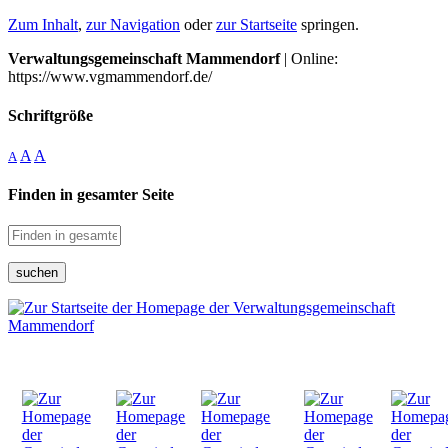
Zum Inhalt
,
zur Navigation
oder
zur Startseite
springen.
Verwaltungsgemeinschaft Mammendorf
| Online:
https://www.vgmammendorf.de/
Schriftgröße
A
A
A
Finden in gesamter Seite
suchen