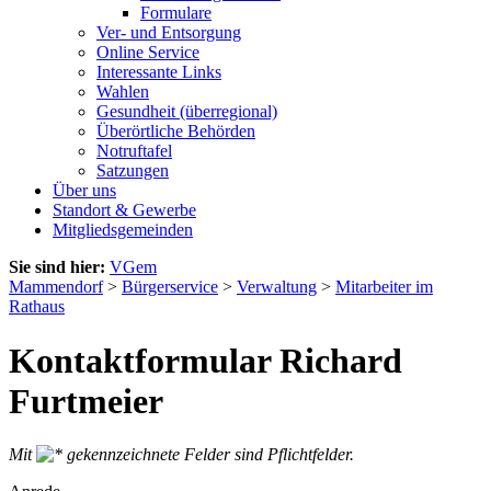
Formulare
Ver- und Entsorgung
Online Service
Interessante Links
Wahlen
Gesundheit (überregional)
Überörtliche Behörden
Notruftafel
Satzungen
Über uns
Standort & Gewerbe
Mitgliedsgemeinden
Sie sind hier:
VGem
Mammendorf
>
Bürgerservice
>
Verwaltung
>
Mitarbeiter im
Rathaus
Kontaktformular Richard
Furtmeier
Mit
gekennzeichnete Felder sind Pflichtfelder.