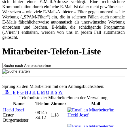
sich hinter einer E-Mail-Adresse verbirgt. Eine rechtssichere
Kommunikation durch einfache E-Mail ist daher nicht gewährleistet.
Wir setzen – wie viele E-Mail-Anbieter – Filter gegen unerwünschte
Werbung („SPAM-Filter“) ein, die in seltenen Fällen auch normale
E-Mails fälschlicherweise automatisch als unerwünschte Werbung
einordnen und löschen. E-Mails, die schädigende Programme
(„Viren“) enthalten, werden von uns in jedem Fall automatisch
gelöscht.
Mitarbeiter-Telefon-Liste
Sprung zu den Mitarbeitern mit dem Anfangsbuchstaben:
B
E
F
G
H
J
K
L
M
O
R
S
W
Telefonliste der Mitarbeiter/innen der Verwaltung
Name
Telefon
Zimmer
Mail
Heckl Josef
08145
Erster
1.18
84-12
Bürgermeister