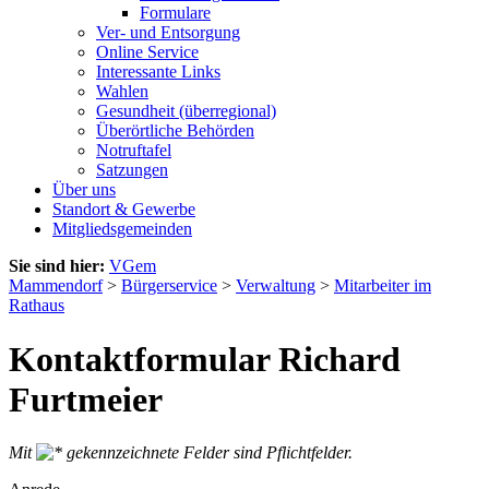
Formulare
Ver- und Entsorgung
Online Service
Interessante Links
Wahlen
Gesundheit (überregional)
Überörtliche Behörden
Notruftafel
Satzungen
Über uns
Standort & Gewerbe
Mitgliedsgemeinden
Sie sind hier:
VGem
Mammendorf
>
Bürgerservice
>
Verwaltung
>
Mitarbeiter im
Rathaus
Kontaktformular Richard
Furtmeier
Mit
gekennzeichnete Felder sind Pflichtfelder.