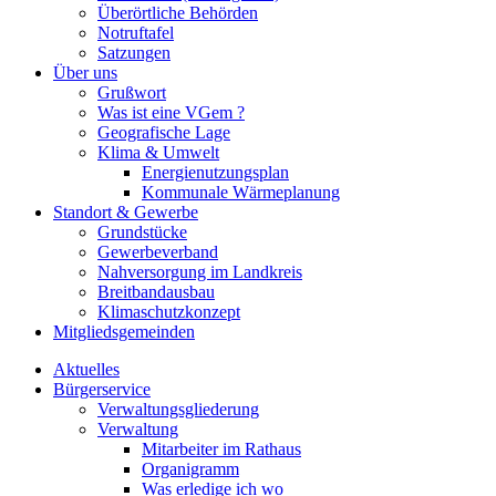
Überörtliche Behörden
Notruftafel
Satzungen
Über uns
Grußwort
Was ist eine VGem ?
Geografische Lage
Klima & Umwelt
Energienutzungsplan
Kommunale Wärmeplanung
Standort & Gewerbe
Grundstücke
Gewerbeverband
Nahversorgung im Landkreis
Breitbandausbau
Klimaschutzkonzept
Mitgliedsgemeinden
Aktuelles
Bürgerservice
Verwaltungsgliederung
Verwaltung
Mitarbeiter im Rathaus
Organigramm
Was erledige ich wo