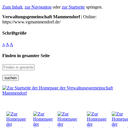
Zum Inhalt
,
zur Navigation
oder
zur Startseite
springen.
Verwaltungsgemeinschaft Mammendorf
| Online:
https://www.vgmammendorf.de/
Schriftgröße
A
A
A
Finden in gesamter Seite
suchen