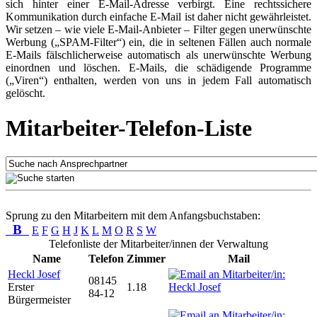
sich hinter einer E-Mail-Adresse verbirgt. Eine rechtssichere
Kommunikation durch einfache E-Mail ist daher nicht gewährleistet.
Wir setzen – wie viele E-Mail-Anbieter – Filter gegen unerwünschte
Werbung („SPAM-Filter“) ein, die in seltenen Fällen auch normale
E-Mails fälschlicherweise automatisch als unerwünschte Werbung
einordnen und löschen. E-Mails, die schädigende Programme
(„Viren“) enthalten, werden von uns in jedem Fall automatisch
gelöscht.
Mitarbeiter-Telefon-Liste
Sprung zu den Mitarbeitern mit dem Anfangsbuchstaben:
B
E
F
G
H
J
K
L
M
O
R
S
W
Telefonliste der Mitarbeiter/innen der Verwaltung
Name
Telefon
Zimmer
Mail
Heckl Josef
08145
Erster
1.18
84-12
Bürgermeister