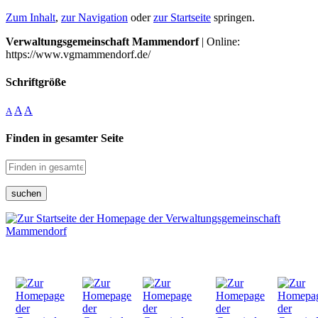
Zum Inhalt
,
zur Navigation
oder
zur Startseite
springen.
Verwaltungsgemeinschaft Mammendorf
| Online:
https://www.vgmammendorf.de/
Schriftgröße
A
A
A
Finden in gesamter Seite
suchen