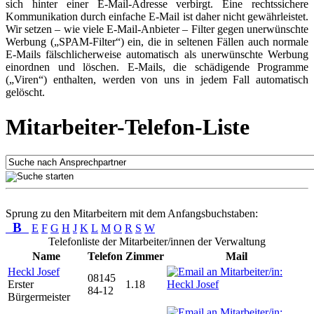
sich hinter einer E-Mail-Adresse verbirgt. Eine rechtssichere
Kommunikation durch einfache E-Mail ist daher nicht gewährleistet.
Wir setzen – wie viele E-Mail-Anbieter – Filter gegen unerwünschte
Werbung („SPAM-Filter“) ein, die in seltenen Fällen auch normale
E-Mails fälschlicherweise automatisch als unerwünschte Werbung
einordnen und löschen. E-Mails, die schädigende Programme
(„Viren“) enthalten, werden von uns in jedem Fall automatisch
gelöscht.
Mitarbeiter-Telefon-Liste
Sprung zu den Mitarbeitern mit dem Anfangsbuchstaben:
B
E
F
G
H
J
K
L
M
O
R
S
W
Telefonliste der Mitarbeiter/innen der Verwaltung
Name
Telefon
Zimmer
Mail
Heckl Josef
08145
Erster
1.18
84-12
Bürgermeister