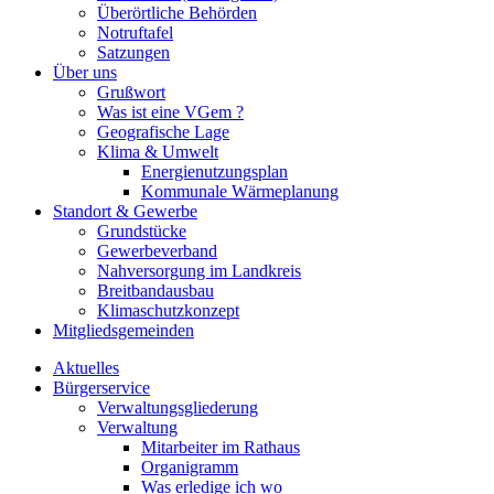
Überörtliche Behörden
Notruftafel
Satzungen
Über uns
Grußwort
Was ist eine VGem ?
Geografische Lage
Klima & Umwelt
Energienutzungsplan
Kommunale Wärmeplanung
Standort & Gewerbe
Grundstücke
Gewerbeverband
Nahversorgung im Landkreis
Breitbandausbau
Klimaschutzkonzept
Mitgliedsgemeinden
Aktuelles
Bürgerservice
Verwaltungsgliederung
Verwaltung
Mitarbeiter im Rathaus
Organigramm
Was erledige ich wo