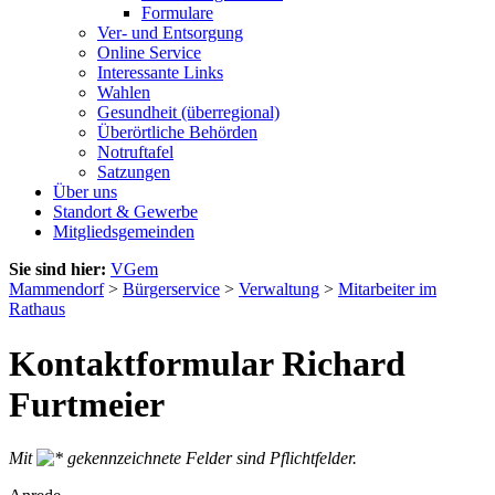
Formulare
Ver- und Entsorgung
Online Service
Interessante Links
Wahlen
Gesundheit (überregional)
Überörtliche Behörden
Notruftafel
Satzungen
Über uns
Standort & Gewerbe
Mitgliedsgemeinden
Sie sind hier:
VGem
Mammendorf
>
Bürgerservice
>
Verwaltung
>
Mitarbeiter im
Rathaus
Kontaktformular Richard
Furtmeier
Mit
gekennzeichnete Felder sind Pflichtfelder.