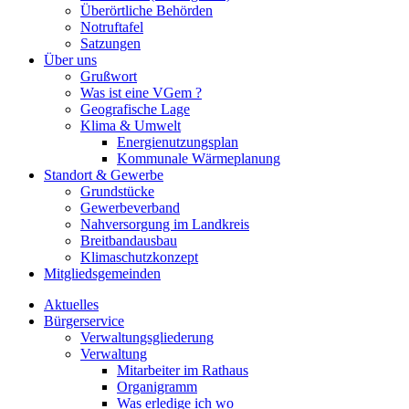
Überörtliche Behörden
Notruftafel
Satzungen
Über uns
Grußwort
Was ist eine VGem ?
Geografische Lage
Klima & Umwelt
Energienutzungsplan
Kommunale Wärmeplanung
Standort & Gewerbe
Grundstücke
Gewerbeverband
Nahversorgung im Landkreis
Breitbandausbau
Klimaschutzkonzept
Mitgliedsgemeinden
Aktuelles
Bürgerservice
Verwaltungsgliederung
Verwaltung
Mitarbeiter im Rathaus
Organigramm
Was erledige ich wo