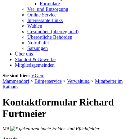
Formulare
Ver- und Entsorgung
Online Service
Interessante Links
Wahlen
Gesundheit (überregional)
Überörtliche Behörden
Notruftafel
Satzungen
Über uns
Standort & Gewerbe
Mitgliedsgemeinden
Sie sind hier:
VGem
Mammendorf
>
Bürgerservice
>
Verwaltung
>
Mitarbeiter im
Rathaus
Kontaktformular Richard
Furtmeier
Mit
gekennzeichnete Felder sind Pflichtfelder.