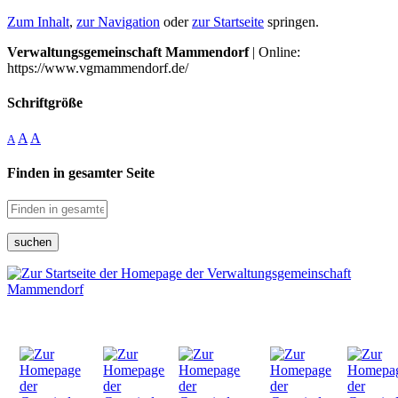
Zum Inhalt
,
zur Navigation
oder
zur Startseite
springen.
Verwaltungsgemeinschaft Mammendorf
| Online:
https://www.vgmammendorf.de/
Schriftgröße
A
A
A
Finden in gesamter Seite
suchen