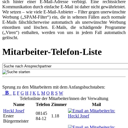
sich hinter einer E-Mail-Adresse verbirgt. Eine rechtssichere
Kommunikation durch einfache E-Mail ist daher nicht gewährleistet.
Wir setzen – wie viele E-Mail-Anbieter – Filter gegen unerwünschte
Werbung („SPAM-Filter“) ein, die in seltenen Fällen auch normale
E-Mails fälschlicherweise automatisch als unerwünschte Werbung
einordnen und löschen. E-Mails, die schädigende Programme
(„Viren“) enthalten, werden von uns in jedem Fall automatisch
gelöscht.
Mitarbeiter-Telefon-Liste
Sprung zu den Mitarbeitern mit dem Anfangsbuchstaben:
B
E
F
G
H
J
K
L
M
O
R
S
W
Telefonliste der Mitarbeiter/innen der Verwaltung
Name
Telefon
Zimmer
Mail
Heckl Josef
08145
Erster
1.18
84-12
Bürgermeister