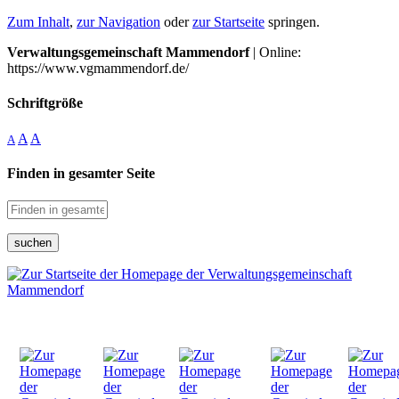
Zum Inhalt
,
zur Navigation
oder
zur Startseite
springen.
Verwaltungsgemeinschaft Mammendorf
| Online:
https://www.vgmammendorf.de/
Schriftgröße
A
A
A
Finden in gesamter Seite
suchen