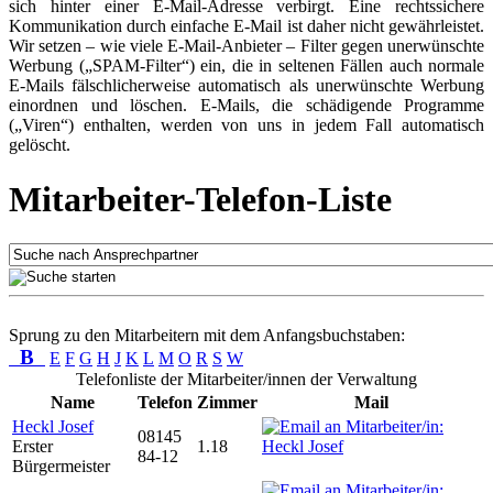
sich hinter einer E-Mail-Adresse verbirgt. Eine rechtssichere
Kommunikation durch einfache E-Mail ist daher nicht gewährleistet.
Wir setzen – wie viele E-Mail-Anbieter – Filter gegen unerwünschte
Werbung („SPAM-Filter“) ein, die in seltenen Fällen auch normale
E-Mails fälschlicherweise automatisch als unerwünschte Werbung
einordnen und löschen. E-Mails, die schädigende Programme
(„Viren“) enthalten, werden von uns in jedem Fall automatisch
gelöscht.
Mitarbeiter-Telefon-Liste
Sprung zu den Mitarbeitern mit dem Anfangsbuchstaben:
B
E
F
G
H
J
K
L
M
O
R
S
W
Telefonliste der Mitarbeiter/innen der Verwaltung
Name
Telefon
Zimmer
Mail
Heckl Josef
08145
Erster
1.18
84-12
Bürgermeister