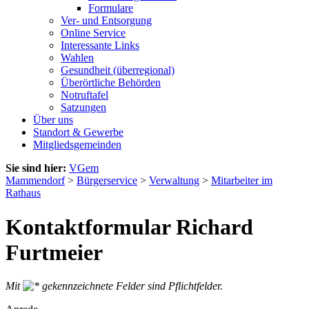
Formulare
Ver- und Entsorgung
Online Service
Interessante Links
Wahlen
Gesundheit (überregional)
Überörtliche Behörden
Notruftafel
Satzungen
Über uns
Standort & Gewerbe
Mitgliedsgemeinden
Sie sind hier:
VGem
Mammendorf
>
Bürgerservice
>
Verwaltung
>
Mitarbeiter im
Rathaus
Kontaktformular Richard
Furtmeier
Mit
gekennzeichnete Felder sind Pflichtfelder.