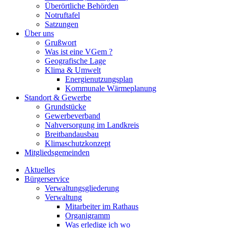
Überörtliche Behörden
Notruftafel
Satzungen
Über uns
Grußwort
Was ist eine VGem ?
Geografische Lage
Klima & Umwelt
Energienutzungsplan
Kommunale Wärmeplanung
Standort & Gewerbe
Grundstücke
Gewerbeverband
Nahversorgung im Landkreis
Breitbandausbau
Klimaschutzkonzept
Mitgliedsgemeinden
Aktuelles
Bürgerservice
Verwaltungsgliederung
Verwaltung
Mitarbeiter im Rathaus
Organigramm
Was erledige ich wo