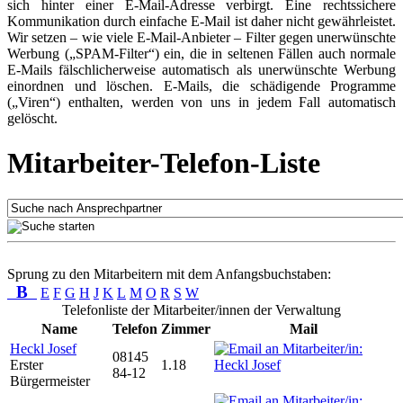
sich hinter einer E-Mail-Adresse verbirgt. Eine rechtssichere
Kommunikation durch einfache E-Mail ist daher nicht gewährleistet.
Wir setzen – wie viele E-Mail-Anbieter – Filter gegen unerwünschte
Werbung („SPAM-Filter“) ein, die in seltenen Fällen auch normale
E-Mails fälschlicherweise automatisch als unerwünschte Werbung
einordnen und löschen. E-Mails, die schädigende Programme
(„Viren“) enthalten, werden von uns in jedem Fall automatisch
gelöscht.
Mitarbeiter-Telefon-Liste
Sprung zu den Mitarbeitern mit dem Anfangsbuchstaben:
B
E
F
G
H
J
K
L
M
O
R
S
W
Telefonliste der Mitarbeiter/innen der Verwaltung
Name
Telefon
Zimmer
Mail
Heckl Josef
08145
Erster
1.18
84-12
Bürgermeister