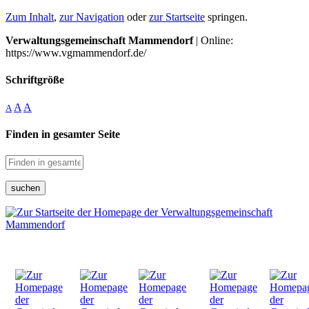
Zum Inhalt
,
zur Navigation
oder
zur Startseite
springen.
Verwaltungsgemeinschaft Mammendorf
| Online:
https://www.vgmammendorf.de/
Schriftgröße
A
A
A
Finden in gesamter Seite
suchen