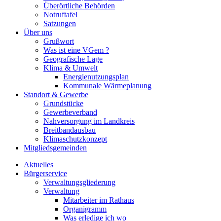
Überörtliche Behörden
Notruftafel
Satzungen
Über uns
Grußwort
Was ist eine VGem ?
Geografische Lage
Klima & Umwelt
Energienutzungsplan
Kommunale Wärmeplanung
Standort & Gewerbe
Grundstücke
Gewerbeverband
Nahversorgung im Landkreis
Breitbandausbau
Klimaschutzkonzept
Mitgliedsgemeinden
Aktuelles
Bürgerservice
Verwaltungsgliederung
Verwaltung
Mitarbeiter im Rathaus
Organigramm
Was erledige ich wo