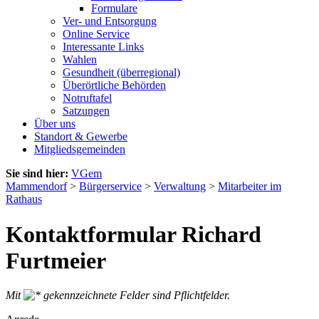
Formulare
Ver- und Entsorgung
Online Service
Interessante Links
Wahlen
Gesundheit (überregional)
Überörtliche Behörden
Notruftafel
Satzungen
Über uns
Standort & Gewerbe
Mitgliedsgemeinden
Sie sind hier:
VGem
Mammendorf
>
Bürgerservice
>
Verwaltung
>
Mitarbeiter im
Rathaus
Kontaktformular Richard
Furtmeier
Mit
gekennzeichnete Felder sind Pflichtfelder.