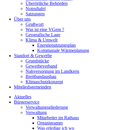
Überörtliche Behörden
Notruftafel
Satzungen
Über uns
Grußwort
Was ist eine VGem ?
Geografische Lage
Klima & Umwelt
Energienutzungsplan
Kommunale Wärmeplanung
Standort & Gewerbe
Grundstücke
Gewerbeverband
Nahversorgung im Landkreis
Breitbandausbau
Klimaschutzkonzept
Mitgliedsgemeinden
Aktuelles
Bürgerservice
Verwaltungsgliederung
Verwaltung
Mitarbeiter im Rathaus
Organigramm
Was erledige ich wo