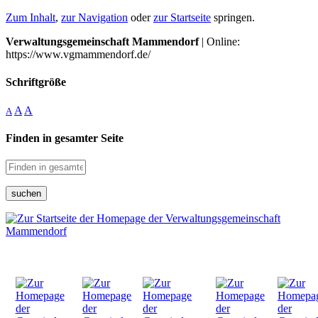
Zum Inhalt
,
zur Navigation
oder
zur Startseite
springen.
Verwaltungsgemeinschaft Mammendorf
| Online:
https://www.vgmammendorf.de/
Schriftgröße
A
A
A
Finden in gesamter Seite
suchen