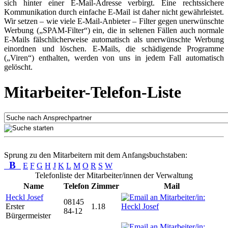
sich hinter einer E-Mail-Adresse verbirgt. Eine rechtssichere
Kommunikation durch einfache E-Mail ist daher nicht gewährleistet.
Wir setzen – wie viele E-Mail-Anbieter – Filter gegen unerwünschte
Werbung („SPAM-Filter“) ein, die in seltenen Fällen auch normale
E-Mails fälschlicherweise automatisch als unerwünschte Werbung
einordnen und löschen. E-Mails, die schädigende Programme
(„Viren“) enthalten, werden von uns in jedem Fall automatisch
gelöscht.
Mitarbeiter-Telefon-Liste
Sprung zu den Mitarbeitern mit dem Anfangsbuchstaben:
B
E
F
G
H
J
K
L
M
O
R
S
W
Telefonliste der Mitarbeiter/innen der Verwaltung
Name
Telefon
Zimmer
Mail
Heckl Josef
08145
Erster
1.18
84-12
Bürgermeister