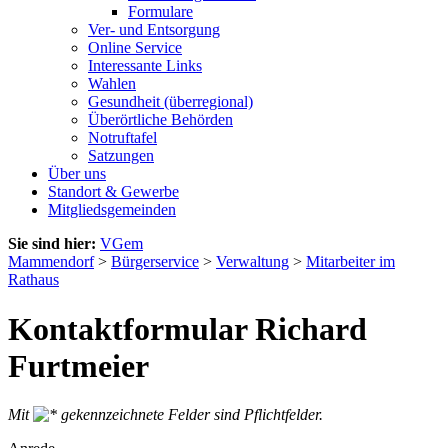
Formulare
Ver- und Entsorgung
Online Service
Interessante Links
Wahlen
Gesundheit (überregional)
Überörtliche Behörden
Notruftafel
Satzungen
Über uns
Standort & Gewerbe
Mitgliedsgemeinden
Sie sind hier:
VGem
Mammendorf
>
Bürgerservice
>
Verwaltung
>
Mitarbeiter im
Rathaus
Kontaktformular Richard
Furtmeier
Mit
gekennzeichnete Felder sind Pflichtfelder.