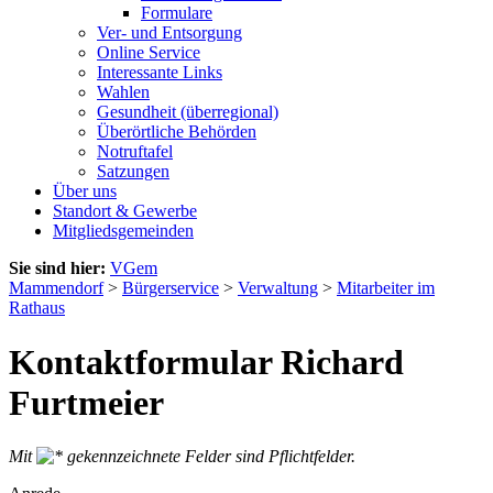
Formulare
Ver- und Entsorgung
Online Service
Interessante Links
Wahlen
Gesundheit (überregional)
Überörtliche Behörden
Notruftafel
Satzungen
Über uns
Standort & Gewerbe
Mitgliedsgemeinden
Sie sind hier:
VGem
Mammendorf
>
Bürgerservice
>
Verwaltung
>
Mitarbeiter im
Rathaus
Kontaktformular Richard
Furtmeier
Mit
gekennzeichnete Felder sind Pflichtfelder.