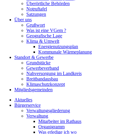
Überörtliche Behörden
Notruftafel
Satzungen
Über uns
Grußwort
Was ist eine VGem ?
Geografische Lage
Klima & Umwelt
Energienutzungsplan
Kommunale Wärmeplanung
Standort & Gewerbe
Grundstücke
Gewerbeverband
Nahversorgung im Landkreis
Breitbandausbau
Klimaschutzkonzept
Mitgliedsgemeinden
Aktuelles
Bürgerservice
Verwaltungsgliederung
Verwaltung
Mitarbeiter im Rathaus
Organigramm
Was erledige ich wo