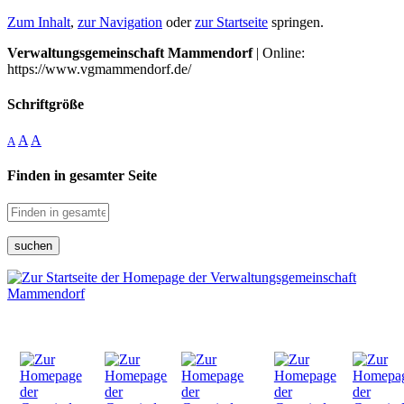
Zum Inhalt
,
zur Navigation
oder
zur Startseite
springen.
Verwaltungsgemeinschaft Mammendorf
| Online:
https://www.vgmammendorf.de/
Schriftgröße
A
A
A
Finden in gesamter Seite
suchen