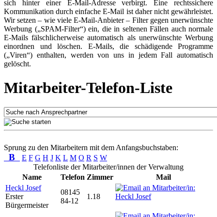
sich hinter einer E-Mail-Adresse verbirgt. Eine rechtssichere
Kommunikation durch einfache E-Mail ist daher nicht gewährleistet.
Wir setzen – wie viele E-Mail-Anbieter – Filter gegen unerwünschte
Werbung („SPAM-Filter“) ein, die in seltenen Fällen auch normale
E-Mails fälschlicherweise automatisch als unerwünschte Werbung
einordnen und löschen. E-Mails, die schädigende Programme
(„Viren“) enthalten, werden von uns in jedem Fall automatisch
gelöscht.
Mitarbeiter-Telefon-Liste
Sprung zu den Mitarbeitern mit dem Anfangsbuchstaben:
B
E
F
G
H
J
K
L
M
O
R
S
W
Telefonliste der Mitarbeiter/innen der Verwaltung
Name
Telefon
Zimmer
Mail
Heckl Josef
08145
Erster
1.18
84-12
Bürgermeister