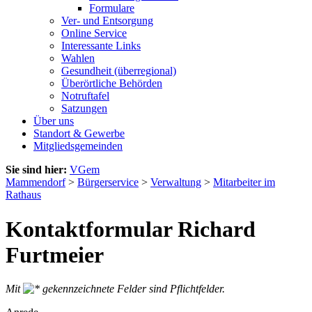
Formulare
Ver- und Entsorgung
Online Service
Interessante Links
Wahlen
Gesundheit (überregional)
Überörtliche Behörden
Notruftafel
Satzungen
Über uns
Standort & Gewerbe
Mitgliedsgemeinden
Sie sind hier:
VGem
Mammendorf
>
Bürgerservice
>
Verwaltung
>
Mitarbeiter im
Rathaus
Kontaktformular Richard
Furtmeier
Mit
gekennzeichnete Felder sind Pflichtfelder.