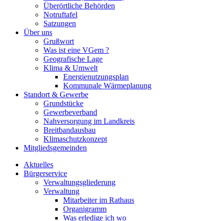
Überörtliche Behörden
Notruftafel
Satzungen
Über uns
Grußwort
Was ist eine VGem ?
Geografische Lage
Klima & Umwelt
Energienutzungsplan
Kommunale Wärmeplanung
Standort & Gewerbe
Grundstücke
Gewerbeverband
Nahversorgung im Landkreis
Breitbandausbau
Klimaschutzkonzept
Mitgliedsgemeinden
Aktuelles
Bürgerservice
Verwaltungsgliederung
Verwaltung
Mitarbeiter im Rathaus
Organigramm
Was erledige ich wo