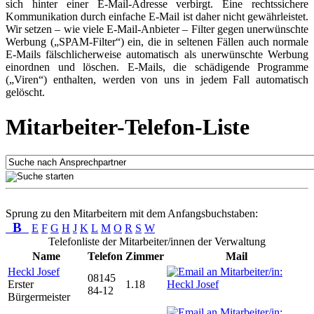
sich hinter einer E-Mail-Adresse verbirgt. Eine rechtssichere
Kommunikation durch einfache E-Mail ist daher nicht gewährleistet.
Wir setzen – wie viele E-Mail-Anbieter – Filter gegen unerwünschte
Werbung („SPAM-Filter“) ein, die in seltenen Fällen auch normale
E-Mails fälschlicherweise automatisch als unerwünschte Werbung
einordnen und löschen. E-Mails, die schädigende Programme
(„Viren“) enthalten, werden von uns in jedem Fall automatisch
gelöscht.
Mitarbeiter-Telefon-Liste
Sprung zu den Mitarbeitern mit dem Anfangsbuchstaben:
B
E
F
G
H
J
K
L
M
O
R
S
W
Telefonliste der Mitarbeiter/innen der Verwaltung
Name
Telefon
Zimmer
Mail
Heckl Josef
08145
Erster
1.18
84-12
Bürgermeister