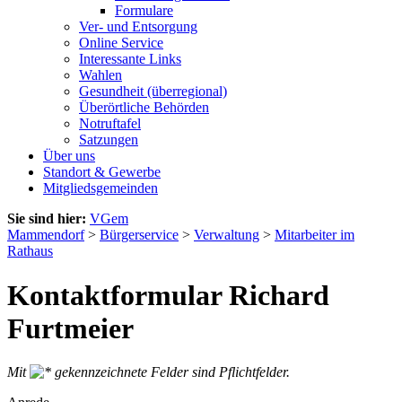
Formulare
Ver- und Entsorgung
Online Service
Interessante Links
Wahlen
Gesundheit (überregional)
Überörtliche Behörden
Notruftafel
Satzungen
Über uns
Standort & Gewerbe
Mitgliedsgemeinden
Sie sind hier:
VGem
Mammendorf
>
Bürgerservice
>
Verwaltung
>
Mitarbeiter im
Rathaus
Kontaktformular Richard
Furtmeier
Mit
gekennzeichnete Felder sind Pflichtfelder.