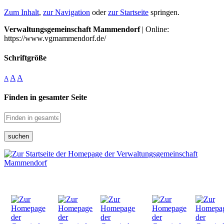
Zum Inhalt
,
zur Navigation
oder
zur Startseite
springen.
Verwaltungsgemeinschaft Mammendorf
| Online:
https://www.vgmammendorf.de/
Schriftgröße
A
A
A
Finden in gesamter Seite
suchen