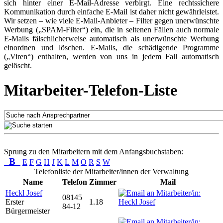
sich hinter einer E-Mail-Adresse verbirgt. Eine rechtssichere
Kommunikation durch einfache E-Mail ist daher nicht gewährleistet.
Wir setzen – wie viele E-Mail-Anbieter – Filter gegen unerwünschte
Werbung („SPAM-Filter“) ein, die in seltenen Fällen auch normale
E-Mails fälschlicherweise automatisch als unerwünschte Werbung
einordnen und löschen. E-Mails, die schädigende Programme
(„Viren“) enthalten, werden von uns in jedem Fall automatisch
gelöscht.
Mitarbeiter-Telefon-Liste
Sprung zu den Mitarbeitern mit dem Anfangsbuchstaben:
B
E
F
G
H
J
K
L
M
O
R
S
W
Telefonliste der Mitarbeiter/innen der Verwaltung
Name
Telefon
Zimmer
Mail
Heckl Josef
08145
Erster
1.18
84-12
Bürgermeister