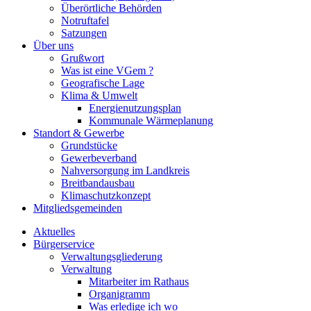
Überörtliche Behörden
Notruftafel
Satzungen
Über uns
Grußwort
Was ist eine VGem ?
Geografische Lage
Klima & Umwelt
Energienutzungsplan
Kommunale Wärmeplanung
Standort & Gewerbe
Grundstücke
Gewerbeverband
Nahversorgung im Landkreis
Breitbandausbau
Klimaschutzkonzept
Mitgliedsgemeinden
Aktuelles
Bürgerservice
Verwaltungsgliederung
Verwaltung
Mitarbeiter im Rathaus
Organigramm
Was erledige ich wo