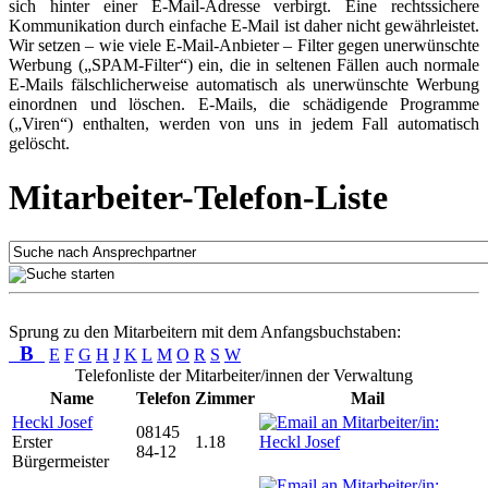
sich hinter einer E-Mail-Adresse verbirgt. Eine rechtssichere
Kommunikation durch einfache E-Mail ist daher nicht gewährleistet.
Wir setzen – wie viele E-Mail-Anbieter – Filter gegen unerwünschte
Werbung („SPAM-Filter“) ein, die in seltenen Fällen auch normale
E-Mails fälschlicherweise automatisch als unerwünschte Werbung
einordnen und löschen. E-Mails, die schädigende Programme
(„Viren“) enthalten, werden von uns in jedem Fall automatisch
gelöscht.
Mitarbeiter-Telefon-Liste
Sprung zu den Mitarbeitern mit dem Anfangsbuchstaben:
B
E
F
G
H
J
K
L
M
O
R
S
W
Telefonliste der Mitarbeiter/innen der Verwaltung
Name
Telefon
Zimmer
Mail
Heckl Josef
08145
Erster
1.18
84-12
Bürgermeister