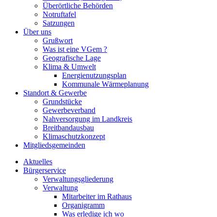
Überörtliche Behörden
Notruftafel
Satzungen
Über uns
Grußwort
Was ist eine VGem ?
Geografische Lage
Klima & Umwelt
Energienutzungsplan
Kommunale Wärmeplanung
Standort & Gewerbe
Grundstücke
Gewerbeverband
Nahversorgung im Landkreis
Breitbandausbau
Klimaschutzkonzept
Mitgliedsgemeinden
Aktuelles
Bürgerservice
Verwaltungsgliederung
Verwaltung
Mitarbeiter im Rathaus
Organigramm
Was erledige ich wo