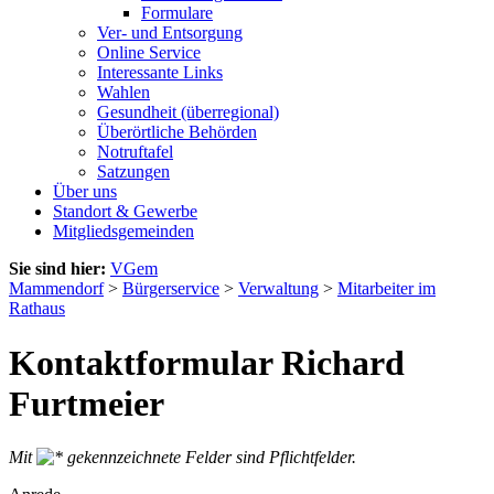
Formulare
Ver- und Entsorgung
Online Service
Interessante Links
Wahlen
Gesundheit (überregional)
Überörtliche Behörden
Notruftafel
Satzungen
Über uns
Standort & Gewerbe
Mitgliedsgemeinden
Sie sind hier:
VGem
Mammendorf
>
Bürgerservice
>
Verwaltung
>
Mitarbeiter im
Rathaus
Kontaktformular Richard
Furtmeier
Mit
gekennzeichnete Felder sind Pflichtfelder.