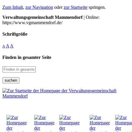
Zum Inhalt
,
zur Navigation
oder
zur Startseite
springen.
Verwaltungsgemeinschaft Mammendorf
| Online:
https://www.vgmammendorf.de/
Schriftgröße
A
A
A
Finden in gesamter Seite
suchen